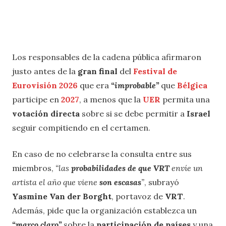
Los responsables de la cadena pública afirmaron
justo antes de la
gran final
del
Festival de
Eurovisión 2026
que era
“improbable”
que
Bélgica
participe en
2027
, a menos que la
UER
permita una
votación directa
sobre si se debe permitir a
Israel
seguir compitiendo en el certamen.
En caso de no celebrarse la consulta entre sus
miembros,
“las
probabilidades de que VRT
envíe un
artista el año que viene
son escasas
”
, subrayó
Yasmine Van der Borght
, portavoz de
VRT
.
Además, pide que la organización establezca un
“marco claro”
sobre la
participación de países
y una