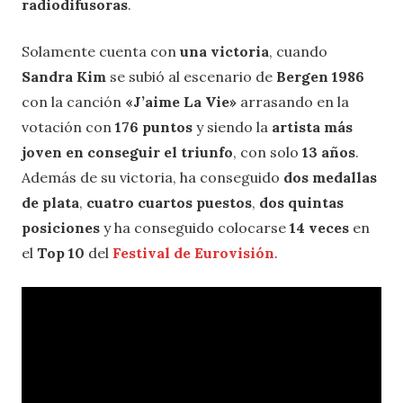
radiodifusoras
.
Solamente cuenta con
una victoria
, cuando
Sandra Kim
se subió al escenario de
Bergen 1986
con la canción
«J’aime La Vie»
arrasando en la
votación con
176 puntos
y siendo la
artista más
joven en conseguir el triunfo
, con solo
13 años
.
Además de su victoria, ha conseguido
dos medallas
de plata
,
cuatro cuartos puestos
,
dos quintas
posiciones
y ha conseguido colocarse
14 veces
en
el
Top 10
del
Festival de Eurovisión
.