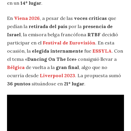
en un
14º lugar
.
En
Viena 2026
, a pesar de las
voces críticas
que
pedían la
retirada del país
por la
presencia de
Israel
, la emisora belga francófona
RTBF
decidió
participar en el
Festival de Eurovisión
. En esta
ocasión, la
elegida internamente
fue
ESSYLA
. Con
el tema «
Dancing On The Ice»
consiguió llevar a
Bélgica
de vuelta a la
gran
final
, algo que no
ocurría desde
Liverpool 2023
. La propuesta sumó
36 puntos
situándose en
21º lugar
.