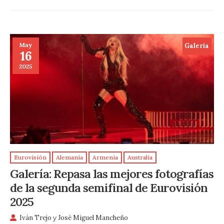
May
Galeria
16
2025
Eurovisión
Alemania
Armenia
Australia
Galería: Repasa las mejores fotografías
de la segunda semifinal de Eurovisión
2025
Iván Trejo
y
José Miguel Mancheño