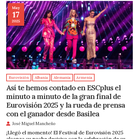
May
17
2025
Eurovisión
Albania
Alemania
Armenia
Así te hemos contado en ESCplus el
minuto a minuto de la gran final de
Eurovisión 2025 y la rueda de prensa
con el ganador desde Basilea
José Miguel Mancheño
¡Llegó el momento! El Festival de Eurovisión 2025
alcanza su noche decisiva con la celebración de su