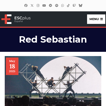
MENU
ESCplus España
Red Sebastian
May
18
2025