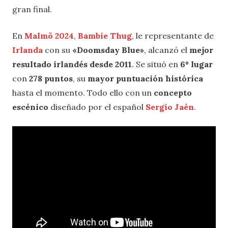
gran final.
En
Malmö 2024
,
Bambie Thug
, le representante de
Irlanda
con su
«Doomsday Blue»
, alcanzó el
mejor
resultado irlandés desde 2011
. Se situó en
6º lugar
con
278 puntos
, su
mayor puntuación histórica
hasta el momento. Todo ello con un
concepto
escénico
diseñado por el español
Sergio Jaén
.