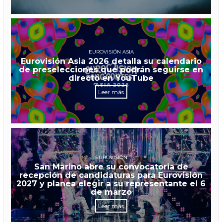
EUROVISIÓN ASIA
Eurovisión Asia 2026 detalla su calendario
de preselecciones que podrán seguirse en
directo en YouTube
Leer más
EUROVISIÓN
San Marino abre su convocatoria de
recepción de candidaturas para Eurovisión
2027 y planea elegir a su representante el 6
de marzo
Leer más