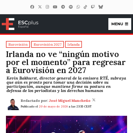
MENU
ESCplus España
Eurovisión
Eurovisión 2027
Irlanda
Irlanda no ve “ningún motivo
por el momento” para regresar
a Eurovisión en 2027
Kevin Bakhurst, director general de la emisora RTÉ, subraya
que aún es pronto para tomar una decisión sobre su
participación, aunque mantiene firme su postura en
defensa de los periodistas y los derechos humanos
Redactado por:
José Miguel Mancheño
Publicado el
20 de mayo de 2026
a las 23:35 CEST