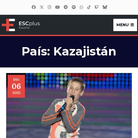
MENU
ESCplus España
País:
Kazajistán
Dic
06
2025