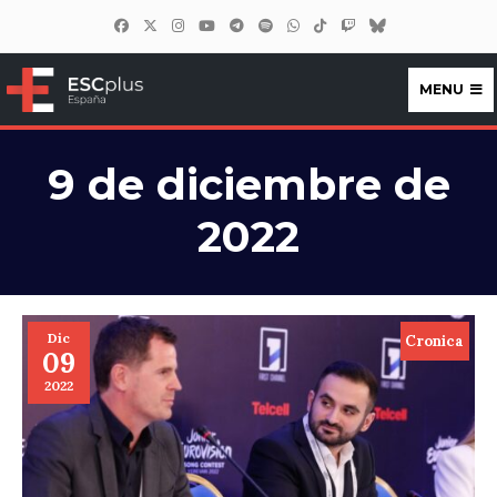
MENU
ESCplus España
9 de diciembre de
2022
Dic
Cronica
09
2022