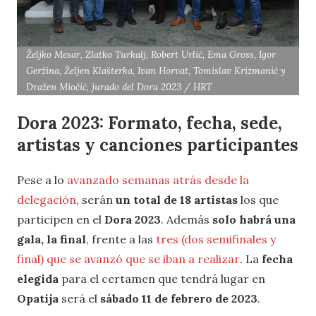
Željko Mesar, Zlatko Turkalj, Robert Urlić, Ema Gross, Igor
Geržina, Željen Klašterka, Ivan Horvat, Tomislav Krizmanić y
Dražen Miočić, jurado del Dora 2023 / HRT
Dora 2023: Formato, fecha, sede,
artistas y canciones participantes
Pese a lo
avanzado semanas atrás desde la
delegación
, serán
un total de 18 artistas
los que
participen en el
Dora 2023
. Además
solo habrá una
gala, la final
, frente a las
tres (dos semifinales y
final) que se avanzó que se iban a realizar
. La
fecha
elegida
para el certamen que tendrá lugar en
Opatija
será el
sábado 11 de febrero de 2023
.