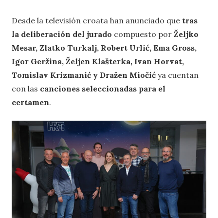
Desde la televisión croata han anunciado que
tras
la deliberación del jurado
compuesto por
Željko
Mesar, Zlatko Turkalj, Robert Urlić, Ema Gross,
Igor Geržina, Željen Klašterka, Ivan Horvat,
Tomislav Krizmanić y Dražen Miočić
ya cuentan
con las
canciones seleccionadas para el
certamen
.