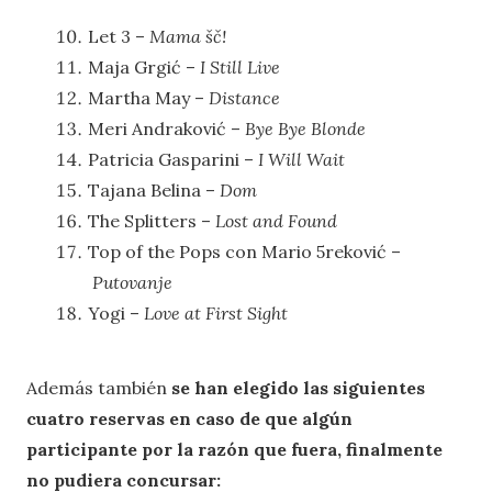
Let 3 –
Mama šč!
Maja Grgić –
I Still Live
Martha May –
Distance
Meri Andraković –
Bye Bye Blonde
Patricia Gasparini –
I Will Wait
Tajana Belina –
Dom
The Splitters –
Lost and Found
Top of the Pops con Mario 5reković –
Putovanje
Yogi –
Love at First Sight
Además también
se han elegido las siguientes
cuatro reservas en caso de que algún
participante por la razón que fuera, finalmente
no pudiera concursar: