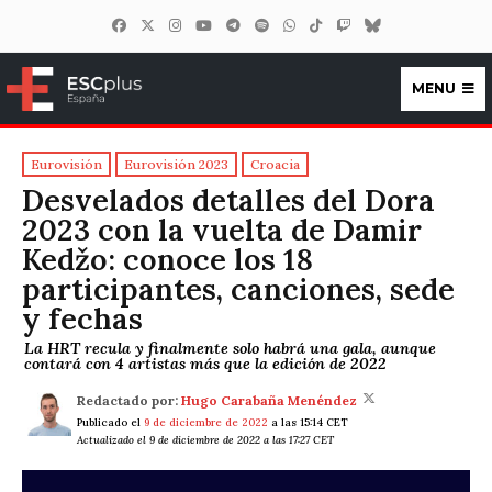
MENU
ESCplus España
Eurovisión
Eurovisión 2023
Croacia
Desvelados detalles del Dora
2023 con la vuelta de Damir
Kedžo: conoce los 18
participantes, canciones, sede
y fechas
La HRT recula y finalmente solo habrá una gala, aunque
contará con 4 artistas más que la edición de 2022
Redactado por:
Hugo Carabaña Menéndez
Publicado el
9 de diciembre de 2022
a las 15:14 CET
Actualizado el 9 de diciembre de 2022 a las 17:27 CET