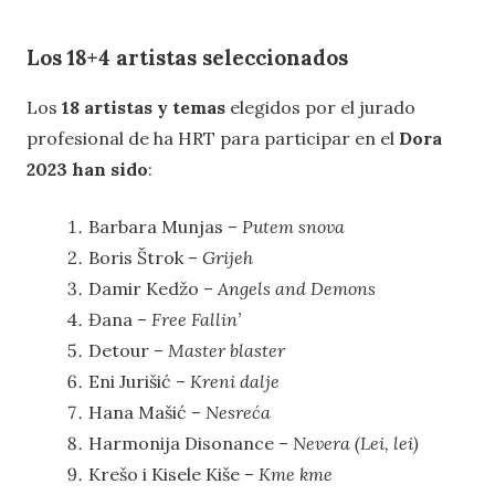
Los 18+4 artistas seleccionados
Los
18 artistas y temas
elegidos por el jurado
profesional de ha HRT para participar en el
Dora
2023 han sido
:
Barbara Munjas –
Putem snova
Boris Štrok –
Grijeh
Damir Kedžo –
Angels and Demons
Đana –
Free Fallin’
Detour –
Master blaster
Eni Jurišić –
Kreni dalje
Hana Mašić –
Nesreća
Harmonija Disonance –
Nevera (Lei, lei)
Krešo i Kisele Kiše –
Kme kme