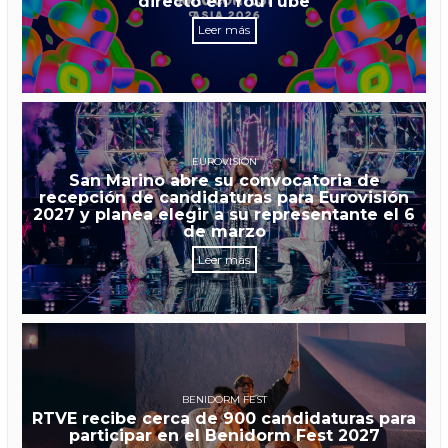
directo en YouTube
Leer más
EUROVISIÓN
San Marino abre su convocatoria de
recepción de candidaturas para Eurovisión
2027 y planea elegir a su representante el 6
de marzo
Leer más
BENIDORM FEST
RTVE recibe cerca de 900 candidaturas para
participar en el Benidorm Fest 2027