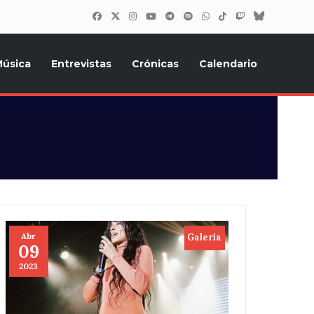
úsica
Entrevistas
Crónicas
Calendario
inión, Eurostars, y todo lo relacionado con el festival de
Abr
Galeria
09
2023