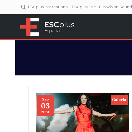
ESCplus International
ESCplus Live
Eurovision Soun
ESCplus España
Tu punto de referencia al
Eurovisión y NFs.
Sep
Galeria
03
2023