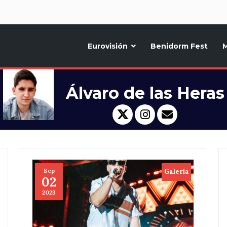
d
Eurovisión
Benidorm Fest
M
ternativo sobre la música y fiestas de toda Europa, Noticias diarias, op
Álvaro de las Heras
Sep
Galeria
02
2023