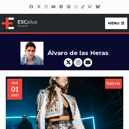
MENU
ESCplus España
Álvaro de las Heras
Oct
Galeria
01
2022