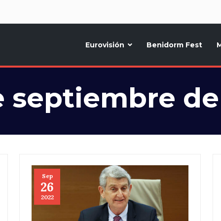
d
Eurovisión
Benidorm Fest
M
ternativo sobre la música y fiestas de toda Europa, Noticias diarias, op
e septiembre de
Sep
26
2022