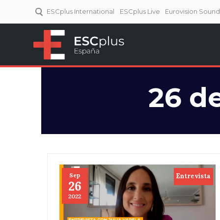
ESCplus International
ESCplus Live
Eurovision Soun
ESCplus España
Tu punto de referencia al
Eurovisión y NFs.
26 d
Sep
Entrevista
26
2022