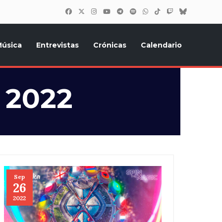
úsica
Entrevistas
Crónicas
Calendario
inión, Eurostars, y todo lo relacionado con el festival de
 2022
Sep
26
2022