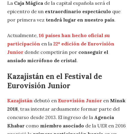
La
Caja Mágica
de la capital española será el
epicentro de un
extraordinario espectáculo
que
por primera vez
tendrá lugar en nuestro país
.
Actualmente,
16 países han hecho oficial su
participación
en la
22º edición de Eurovisión
Junior
donde competirán por
conseguir el
ansiado micrófono de cristal
.
Kazajistán en el Festival de
Eurovisión Junior
Kazajistán
debutó en
Eurovisión Junior
en
Minsk
2018
, tras intentar arduamente formar parte del
concurso desde 2013. El ingreso de la
Agencia
Khabar
como
miembro asociado
de la UER en 2016
propició la
primera participación kazaja
en un