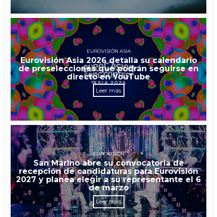
EUROVISIÓN ASIA
Eurovisión Asia 2026 detalla su calendario
de preselecciones que podrán seguirse en
directo en YouTube
Leer más
EUROVISIÓN
San Marino abre su convocatoria de
recepción de candidaturas para Eurovisión
2027 y planea elegir a su representante el 6
de marzo
Leer más