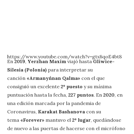
https://www.youtube.com/watch?v=gtx8qoE4bt8
En
2019
,
Yerzhan Maxim
viajó hasta
Gliwice-
Silesia (Polonia)
para interpretar su
canción
«Armanyńnan Qalma»
con el que
consiguió un excelente
2º puesto
y su máxima
puntuación hasta la fecha,
227 puntos
. En
2020
, en
una edición marcada por la pandemia de
Coronavirus,
Karakat Bashanova
con su
tema
«Forever»
mantuvo el
2º lugar
, quedándose
de nuevo a las puertas de hacerse con el micrófono