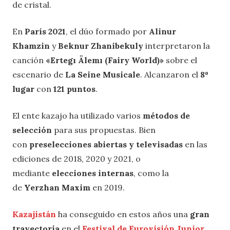
de cristal.
En
París
2021
, el dúo formado por
Alinur
Khamzin
y
Beknur Zhanibekuly
interpretaron la
canción
«Ertegı Älemı (Fairy World)»
sobre el
escenario de
La Seine Musicale
. Alcanzaron el
8º
lugar
con
121 puntos
.
El ente kazajo ha utilizado varios
métodos de
selección
para sus propuestas. Bien
con
preselecciones abiertas y televisadas
en las
ediciones de 2018, 2020 y 2021, o
mediante
elecciones internas
, como la
de
Yerzhan Maxim
en 2019.
Kazajistán
ha conseguido en estos años una
gran
trayectoria
en el
Festival de Eurovisión Junior
,