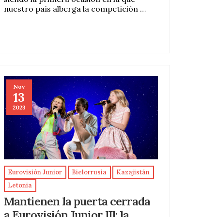
nuestro país alberga la competición …
Nov
13
2023
Eurovisión Junior
Bielorrusia
Kazajistán
Letonia
Mantienen la puerta cerrada
a Eurovisión Junior III: la