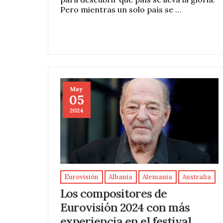
Pero mientras un solo país se …
May
05
2024
Eurovisión
Albania
Alemania
Australia
Los compositores de
Eurovisión 2024 con más
experiencia en el festival