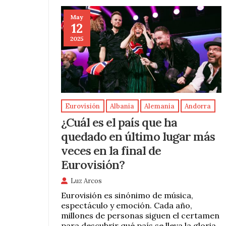
May
12
2025
Eurovisión
Albania
Alemania
Andorra
¿Cuál es el país que ha
quedado en último lugar más
veces en la final de
Eurovisión?
Luz Arcos
Eurovisión es sinónimo de música,
espectáculo y emoción. Cada año,
millones de personas siguen el certamen
para descubrir qué país se lleva la gloria.