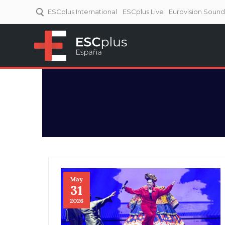
ESCplus International
ESCplus Live
Eurovision Soun
ESCplus España
Tu punto de referencia al
Eurovisión y NFs.
May
31
2026