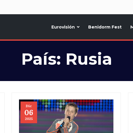
d
Eurovisión
Benidorm Fest
M
ternativo sobre la música y fiestas de toda Europa, Noticias diarias, op
País:
Rusia
Dic
06
2025