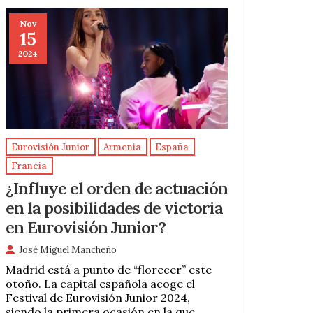
Nov
15
2024
Eurovisión Junior
Armenia
España
Francia
¿Influye el orden de actuación
en la posibilidades de victoria
en Eurovisión Junior?
José Miguel Mancheño
Madrid está a punto de “florecer” este
otoño. La capital española acoge el
Festival de Eurovisión Junior 2024,
siendo la primera ocasión en la que