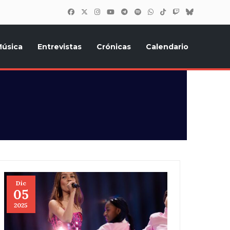
úsica
Entrevistas
Crónicas
Calendario
inión, Eurostars, y todo lo relacionado con el festival de
Dic
05
2025