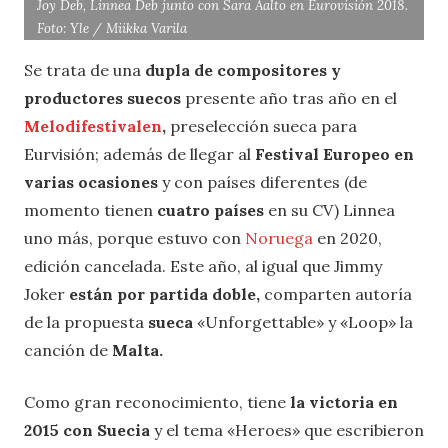
Joy Deb, Linnea Deb junto con Sara Aalto en Eurovisión 2018.
Foto: Yle / Miikka Varila
Se trata de una
dupla de compositores y
productores suecos
presente año tras año en el
Melodifestivalen
,
preselección sueca para
Eurvisión; además de llegar al
Festival Europeo en
varias ocasiones
y con países diferentes (de
momento tienen
cuatro países
en su CV) Linnea
uno más, porque estuvo con
Noruega
en 2020,
edición cancelada. Este año, al igual que Jimmy
Joker
están por partida doble,
comparten autoría
de la propuesta
sueca
«Unforgettable» y «Loop» la
canción de
Malta.
Como gran reconocimiento, tiene
la victoria en
2015 con Suecia
y el tema «Heroes» que escribieron