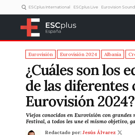
ESCplus International
ESCplus Live
Eurovision Soun
ESCplus España
Tu punto de referencia al
Eurovisión y NFs.
Eurovisión
Eurovisión 2024
Albania
Cr
¿Cuáles son los e
de las diferentes
Eurovisión 2024?
Viejos conocidos en Eurovisión con grandes 
Festival, a todos les une el mismo objetivo, 
Redactado por:
Jesús Álvarez