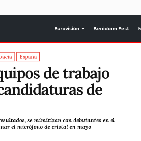
d
Eurovisión
Benidorm Fest
M
ternativo sobre la música y fiestas de toda Europa, Noticias diarias, op
oacia
España
quipos de trabajo
 candidaturas de
resultados, se mimitizan con debutantes en el
ganar el micrófono de cristal en mayo