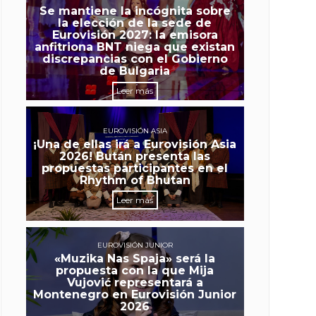
Se mantiene la incógnita sobre
la elección de la sede de
Eurovisión 2027: la emisora
anfitriona BNT niega que existan
discrepancias con el Gobierno
de Bulgaria
Leer más
EUROVISIÓN ASIA
¡Una de ellas irá a Eurovisión Asia
2026! Bután presenta las
propuestas participantes en el
Rhythm of Bhutan
Leer más
EUROVISIÓN JUNIOR
«Muzika Nas Spaja» será la
propuesta con la que Mija
Vujović representará a
Montenegro en Eurovisión Junior
2026