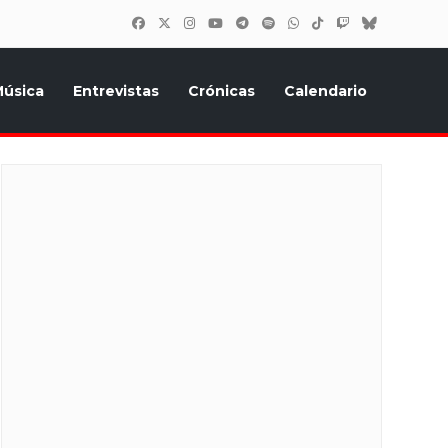
úsica
Entrevistas
Crónicas
Calendario
inión, Eurostars, y todo lo relacionado con el festival de