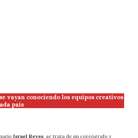
 se vayan conociendo los equipos creativos
cada país
anario
Israel Reyes
, se trata de un coreógrafo y