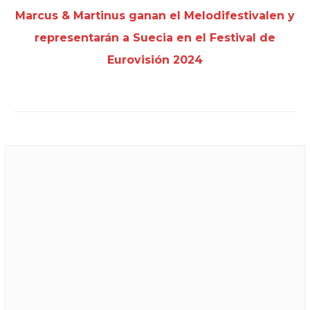
Marcus & Martinus ganan el Melodifestivalen y
representarán a Suecia en el Festival de
Eurovisión 2024