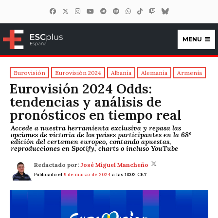
MENU
ESCplus España
Eurovisión
Eurovisión 2024
Albania
Alemania
Armenia
Eurovisión 2024 Odds:
tendencias y análisis de
pronósticos en tiempo real
Accede a nuestra herramienta exclusiva y repasa las
opciones de victoria de los países participantes en la 68º
edición del certamen europeo, contando apuestas,
reproducciones en Spotify, charts o incluso YouTube
Redactado por:
José Miguel Mancheño
Publicado el
9 de marzo de 2024
a las 18:02 CET