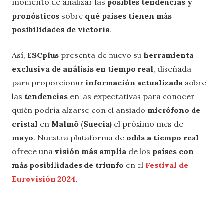
momento de analizar las
posibles tendencias y
pronósticos
sobre
qué países tienen más
posibilidades de victoria
.
Así,
ESCplus
presenta de nuevo su
herramienta
exclusiva de análisis en tiempo real
, diseñada
para proporcionar
información actualizada
sobre
las
tendencias
en las expectativas para conocer
quién podría alzarse con el ansiado
micrófono de
cristal
en
Malmö (Suecia)
el próximo mes de
mayo
. Nuestra plataforma de
odds a tiempo real
ofrece una
visión más amplia
de los
países con
más posibilidades de triunfo
en el
Festival de
Eurovisión 2024
.