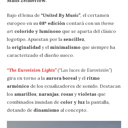
Måns Zelmerlöw.
Bajo el lema de
“United By Music”
, el certamen
europeo en su
68º edición
contará con un
theme
art
colorido y luminoso
que se aparta del clásico
logotipo. Apuestan por la
sencillez
,
la
originalidad
y el
minimalismo
que siempre ha
caracterizado el diseño sueco.
“The Eurovision Lights”
(“Las luces de Eurovisión”)
gira en torno a la
aurora boreal
y el
ritmo
armónico
de los ecualizadores de sonido. Destacan
los
amarillos
,
naranjas
,
rosas
y
violetas
que
combinados inundan de
color y luz
la pantalla,
dotando de
dinamismo
al concepto.