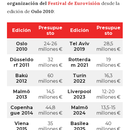
organización del
Festival de Eurovisión
desde la
edición de
Oslo 2010
:
Presupue
Presupue
Edición
Edición
sto
sto
Oslo
24-26
Tel Aviv
28,5
2010
millones €
2019
millones €
Düsseldo
32
Rotterda
19
rf 2011
millones €
m 2021
millones €
Bakú
60
Turín
16,3
2012
millones €
2022
millones €
Malmö
14,5
Liverpool
12-20
2013
millones €
2023
millones €
Copenha
44,8
Malmö
13,5-15
gue 2014
millones €
2024
millones €
Viena
35
Basilea
40
2015
millones €
2025
millones €