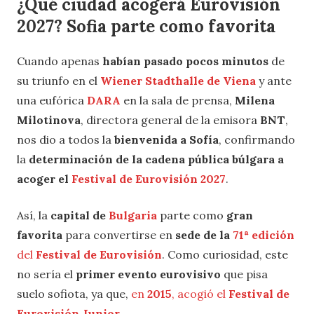
¿Qué ciudad acogerá Eurovisión
2027? Sofia parte como favorita
Cuando apenas
habían pasado pocos minutos
de
su triunfo en el
Wiener Stadthalle de Viena
y ante
una eufórica
DARA
en la sala de prensa,
Milena
Milotinova
, directora general de la emisora
BNT
,
nos dio a todos la
bienvenida a Sofía
, confirmando
la
determinación de la cadena pública búlgara a
acoger el
Festival de Eurovisión 2027
.
Así, la
capital de
Bulgaria
parte como
gran
favorita
para convertirse en
sede de la
71ª edición
del
Festival de Eurovisión
. Como curiosidad, este
no sería el
primer evento eurovisivo
que pisa
suelo sofiota, ya que,
en
2015
, acogió el
Festival de
Eurovisión Junior
.