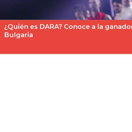
¿Quién es DARA? Conoce a la ganadora
Bulgaria
El Festival de Eurovisión culmina su 70ª edición en Viena (Aust