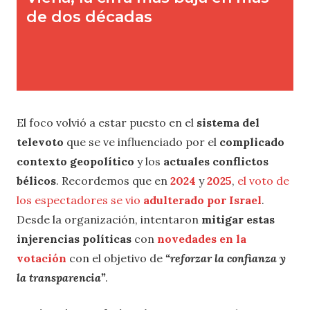
El foco volvió a estar puesto en el
sistema del
televoto
que se ve influenciado por el
complicado
contexto geopolítico
y los
actuales conflictos
bélicos
. Recordemos que en
2024
y
2025
,
el voto de
los espectadores se vio
adulterado por Israel
.
Desde la organización, intentaron
mitigar estas
injerencias políticas
con
novedades en la
votación
con el objetivo de
“reforzar la confianza y
la transparencia”
.