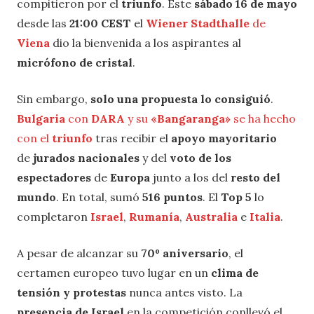
compitieron por el
triunfo
. Este
sábado 16 de mayo
desde las
21:00 CEST
el
Wiener Stadthalle
de
Viena
dio la bienvenida a los aspirantes al
micrófono de cristal
.
Sin embargo,
solo una propuesta lo consiguió
.
Bulgaria
con
DARA
y su
«Bangaranga»
se ha hecho
con el
triunfo
tras recibir el
apoyo mayoritario
de
jurados nacionales
y del
voto de los
espectadores
de
Europa
junto a los del
resto del
mundo
. En total, sumó
516 puntos
. El
Top 5
lo
completaron
Israel
,
Rumanía
,
Australia
e
Italia
.
A pesar de alcanzar su
70º aniversario
, el
certamen europeo tuvo lugar en un
clima de
tensión y protestas
nunca antes visto. La
presencia de Israel
en la competición conllevó el