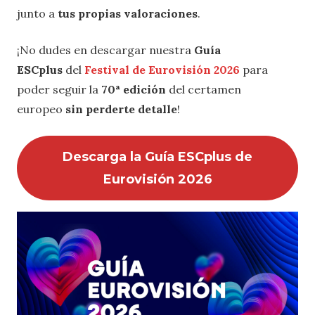
junto a
tus propias valoraciones
.
¡No dudes en descargar nuestra
Guía
ESCplus
del
Festival de Eurovisión 2026
para
poder seguir la
70ª edición
del certamen
europeo
sin perderte detalle
!
Descarga la Guía ESCplus de
Eurovisión 2026