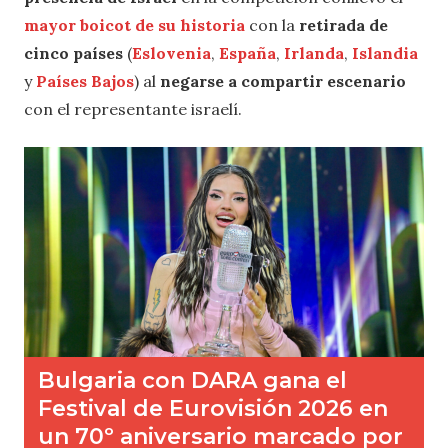
mayor boicot de su historia
con la
retirada de
cinco países
(
Eslovenia
,
España
,
Irlanda
,
Islandia
y
Países Bajos
) al
negarse a compartir escenario
con el representante israelí.