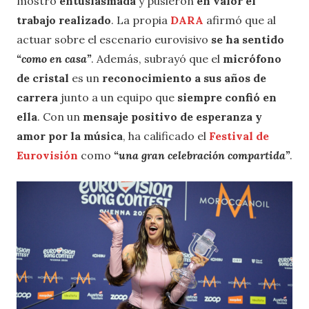
mostró
entusiasmada
y pusieron
en valor el
trabajo realizado
. La propia
DARA
afirmó que al
actuar sobre el escenario eurovisivo
se ha sentido
“como en casa”
. Además, subrayó que el
micrófono
de cristal
es un
reconocimiento a sus años de
carrera
junto a un equipo que
siempre confió en
ella
. Con un
mensaje positivo de esperanza y
amor por la música
, ha calificado el
Festival de
Eurovisión
como
“una gran celebración compartida”
.