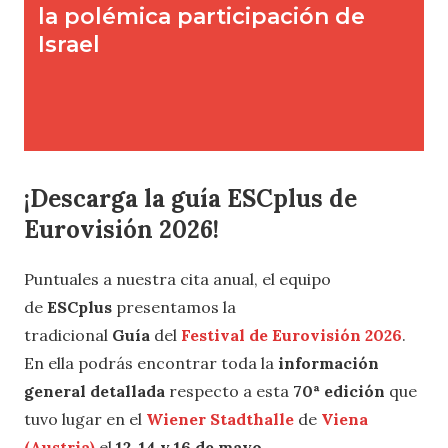
¡Descarga la guía ESCplus de
Eurovisión 2026!
Puntuales a nuestra cita anual, el equipo
de
ESCplus
presentamos la
tradicional
Guía
del
Festival de Eurovisión 2026
.
En ella podrás encontrar toda la
información
general detallada
respecto a esta
70ª edición
que
tuvo lugar en el
Wiener Stadthalle
de
Viena
(Austria)
el
12, 14 y 16 de mayo
.