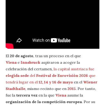
El
20 de agosto
, tras un proceso en el que
Viena
e
Innsbruck
aspiraron a acoger la
celebración del certamen,
la capital austriaca fue
elegida sede
del
Festival de Eurovisión 2026
que
tendrá lugar en el
12, 14 y 16 de mayo
en el
Wiener
Stadthalle
, mismo recinto que en
2015
. Por tanto,
fue la
tercera vez
en la que
Viena
asume la
organización de la competición europea
. Por su