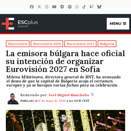
MENU
ESCplus España
Eurovisión
Eurovisión 2026
Eurovisión 2027
Bulgaria
La emisora búlgara hace oficial
su intención de organizar
Eurovisión 2027 en Sofía
Milena Milotinova, directora general de BNT, ha avanzado
el deseo de que la capital de Bulgaria acoja el certamen
europeo y ya se barajan varias fechas para su celebración
Redactado por:
José Miguel Mancheño
Publicado el
17 de mayo de 2026
a las 04:35 CEST