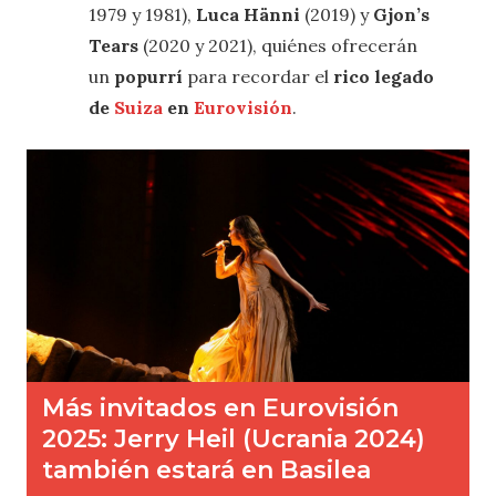
1979 y 1981),
Luca Hänni
(2019) y
Gjon’s
Tears
(2020 y 2021), quiénes ofrecerán
un
popurrí
para recordar el
rico legado
de
Suiza
en
Eurovisión
.