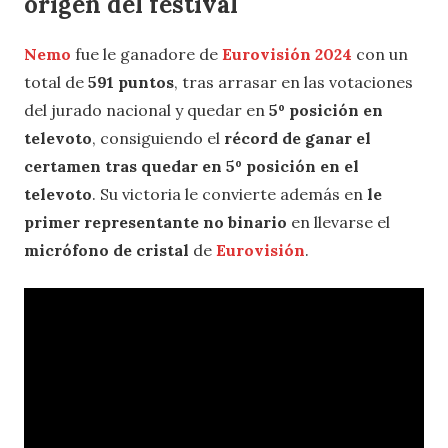
origen del festival
Nemo
fue le ganadore de
Eurovisión 2024
con un
total de
591 puntos
, tras arrasar en las votaciones
del jurado nacional y quedar en
5º posición en
televoto
, consiguiendo el
récord de ganar el
certamen tras quedar en 5º posición en el
televoto
. Su victoria le convierte además en
le
primer representante no binario
en llevarse el
micrófono de cristal
de
Eurovisión
.