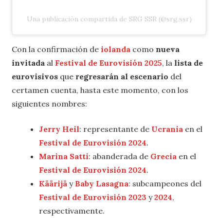
Una publicación compartida de SRG SSR (@srg.ssr)
Con la confirmación de
iolanda
como
nueva
invitada
al
Festival de Eurovisión 2025
, la
lista de
eurovisivos
que
regresarán al escenario
del
certamen cuenta, hasta este momento, con los
siguientes nombres:
Jerry Heil
: representante de
Ucrania
en el
Festival de Eurovisión 2024
.
Marina Satti
: abanderada de
Grecia
en el
Festival de Eurovisión 2024
.
Käärijä
y
Baby Lasagna
: subcampeones del
Festival de Eurovisión 2023
y
2024
,
respectivamente.