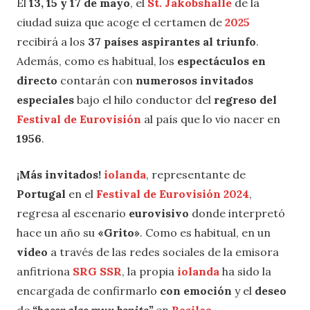
El
13, 15 y 17 de mayo
, el
St. Jakobshalle
de la
ciudad suiza que acoge el certamen de
2025
recibirá a los
37 países aspirantes al triunfo
.
Además, como es habitual, los
espectáculos en
directo
contarán con
numerosos invitados
especiales
bajo el hilo conductor del
regreso del
Festival de Eurovisión
al país que lo vio nacer en
1956
.
¡Más invitados!
iolanda
, representante de
Portugal
en el
Festival de Eurovisión 2024
,
regresa al escenario
eurovisivo
donde interpretó
hace un año su
«Grito»
. Como es habitual, en un
video
a través de las redes sociales de la emisora
anfitriona
SRG SSR
, la propia
iolanda
ha sido la
encargada de confirmarlo
con emoción
y el
deseo