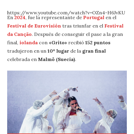
https://www.youtube.com/watch?v=OZn4-H6JvKU
En
2024
, fue la representante de
Portugal
en el
Festival de Eurovisión
tras triunfar en el
Festival
da Canção
. Después de conseguir el pase a la gran
final,
iolanda
con
«Grito»
recibió
152 puntos
tradujeron en un
10º lugar
de la
gran final
celebrada en
Malmö (Suecia)
.