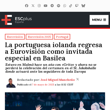
MENU
ESCplus España
Eurovisión
Eurovisión 2025
Portugal
La portuguesa iolanda regresa
a Eurovisión como invitada
especial en Basilea
Estuvo en Malmö hace un año con «Grito» y ahora no se
perderá la celebración del certamen en el St. Jakobshalle
donde actuará ante los seguidores de toda Europa
Redactado por:
José Miguel Mancheño
Publicado el
7 de mayo de 2025
a las 11:32 CEST