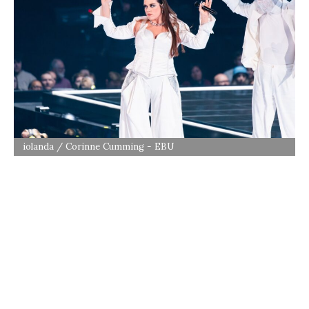
iolanda / Corinne Cumming - EBU