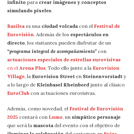
infinito
para
crear imágenes y conceptos
simulando píxeles
.
Basilea
es una
ciudad volcada
con el
Festival de
Eurovisión
. Además de los
espectáculos en
directo
, los visitantes pueden disfrutar de un
“programa integral de acompañamiento”
con
actuaciones especiales de estrellas eurovisivas
en el
Arena Plus
. Todo ello junto a la
Eurovision
Village
, la
Eurovision Street
en
Steinenvorstadt
y
a lo largo de
Kleinbasel Rheinbord
junto al clásico
EuroClub
con actuaciones eurovisivas.
Además, como novedad, el
Festival de Eurovisión
2025
contará con
Lumo
, un
simpático personaje
que será la
mascota
del evento con el objetivo de
iluminar la celebración
del certamen en
Suiza