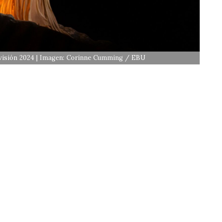
rovisión 2024 | Imagen: Corinne Cumming / EBU