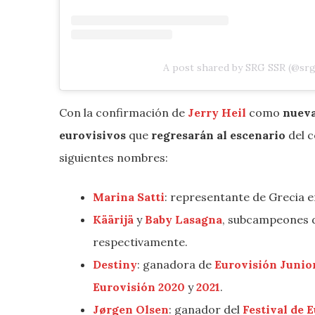
A post shared by SRG SSR (@srg
Con la confirmación de
Jerry Heil
como
nueva
eurovisivos
que
regresarán al escenario
del 
siguientes nombres:
Marina Satti
: representante de Grecia e
Käärijä
y
Baby Lasagna
, subcampeones 
respectivamente.
Destiny
: ganadora de
Eurovisión Junio
Eurovisión 2020
y
2021
.
Jørgen Olsen
: ganador del
Festival de 