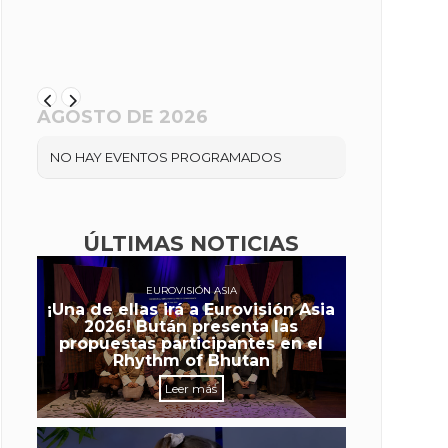
AGOSTO DE 2026
NO HAY EVENTOS PROGRAMADOS
ÚLTIMAS NOTICIAS
EUROVISIÓN ASIA
¡Una de ellas irá a Eurovisión Asia
2026! Bután presenta las
propuestas participantes en el
Rhythm of Bhutan
Leer más