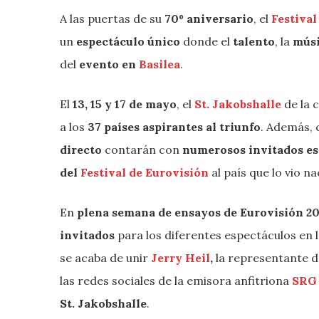
A las puertas de su
70º aniversario
, el
Festival
un
espectáculo
único
donde el
talento
, la
mús
del
evento en
Basilea
.
El
13, 15 y 17 de mayo
, el
St. Jakobshalle
de la 
a los
37 países aspirantes al triunfo
. Además, 
directo
contarán con
numerosos invitados es
del
Festival de Eurovisión
al país que lo vio n
En
plena semana de ensayos de Eurovisión 2
invitados
para los diferentes espectáculos en 
se acaba de unir
Jerry Heil
,
la representante 
las redes sociales de la emisora anfitriona
SRG
St. Jakobshalle
.