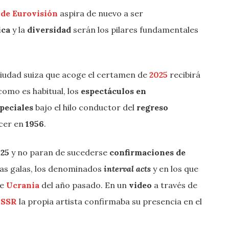
 de Eurovisión
aspira de nuevo a ser
ica
y la
diversidad
serán los pilares fundamentales
ciudad suiza que acoge el certamen de
2025
recibirá
como es habitual, los
espectáculos en
peciales
bajo el hilo conductor del
regreso
acer en
1956
.
025
y no paran de sucederse
confirmaciones de
las galas, los denominados
interval acts
y en los que
de
Ucrania
del año pasado. En un
video
a través de
 SSR
la propia artista confirmaba su presencia en el