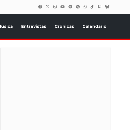
úsica
Entrevistas
Crónicas
Calendario
inión, Eurostars, y todo lo relacionado con el festival de