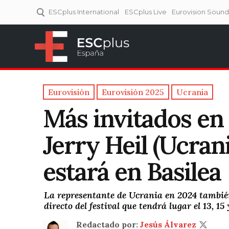
ESCplus International
ESCplus Live
Eurovision Soun
ESCplus España
Tu punto de referencia al
Eurovisión y NFs.
Eurovisión
Eurovisión 2025
Ucrania
Más invitados en
Jerry Heil (Ucran
estará en Basilea
La representante de Ucrania en 2024 también
directo del festival que tendrá lugar el 13, 15
Redactado por:
Jesús Álvarez