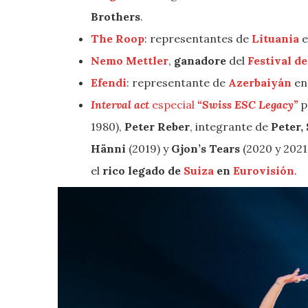
Brothers
.
The Roop
: representantes de
Lituania
e
Nemo Mettler
,
ganadore
del
Festival d
Efendi
: representante de
Azerbaiyán
en
Interval act
especial
“Swiss ESC Legacy”
p
1980),
Peter Reber
, integrante de
Peter,
Hänni
(2019) y
Gjon’s Tears
(2020 y 2021
el
rico legado de
Suiza
en
Eurovisión
.