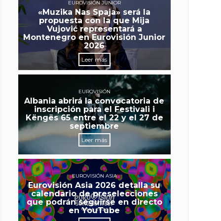
EUROVISIÓN JUNIOR
«Muzika Nas Spaja» será la
propuesta con la que Mija
Vujović representará a
Montenegro en Eurovisión Junior
2026
Leer más
EUROVISIÓN
Albania abrirá la convocatoria de
inscripción para el Festivali i
Këngës 65 entre el 22 y el 27 de
septiembre
Leer más
EUROVISIÓN ASIA
Eurovisión Asia 2026 detalla su
calendario de preselecciones
que podrán seguirse en directo
en YouTube