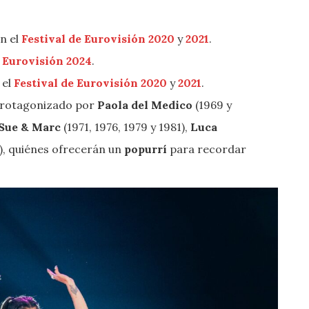
n el
Festival de Eurovisión 2020
y
2021
.
e Eurovisión 2024
.
 el
Festival de Eurovisión 2020
y
2021
.
rotagonizado por
Paola del Medico
(1969 y
 Sue & Marc
(1971, 1976, 1979 y 1981),
Luca
), quiénes ofrecerán un
popurrí
para recordar