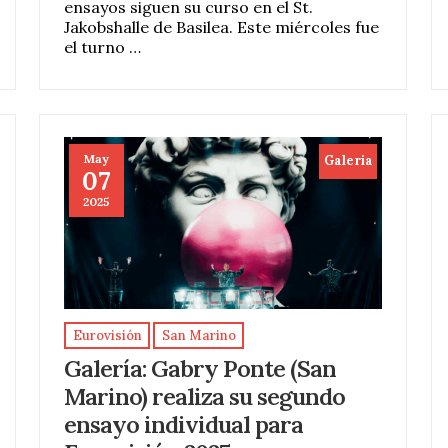
ensayos siguen su curso en el St.
Jakobshalle de Basilea. Este miércoles fue
el turno …
May
Galeria
07
2025
Eurovisión
San Marino
Galería: Gabry Ponte (San
Marino) realiza su segundo
ensayo individual para