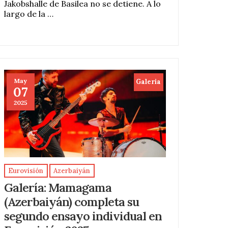
Jakobshalle de Basilea no se detiene. A lo
largo de la …
May
Galeria
07
2025
Eurovisión
Azerbaiyán
Galería: Mamagama
(Azerbaiyán) completa su
segundo ensayo individual en