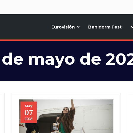
d
Eurovisión
Benidorm Fest
M
ternativo sobre la música y fiestas de toda Europa, Noticias diarias, op
 de mayo de 20
May
07
2025