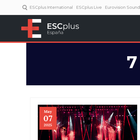
ESCplus International
ESCplus Live
Eurovision Soun
ESCplus España
Tu punto de referencia al
Eurovisión y NFs.
7
May
07
2025