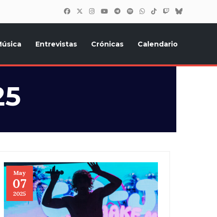
úsica
Entrevistas
Crónicas
Calendario
inión, Eurostars, y todo lo relacionado con el festival de
25
May
07
2025