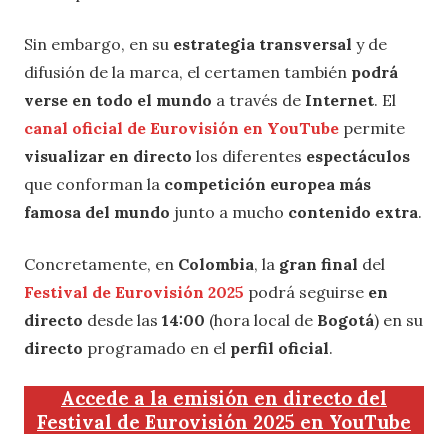
Sin embargo, en su
estrategia transversal
y de
difusión de la marca, el certamen también
podrá
verse en todo el mundo
a través de
Internet
. El
canal oficial de Eurovisión en YouTube
permite
visualizar en directo
los diferentes
espectáculos
que conforman la
competición europea más
famosa del mundo
junto a mucho
contenido extra
.
Concretamente, en
Colombia
, la
gran final
del
Festival de Eurovisión 2025
podrá seguirse
en
directo
desde las
14:00
(hora local de
Bogotá
) en su
directo
programado en el
perfil oficial
.
Accede a la emisión en directo del
Festival de Eurovisión 2025 en YouTube