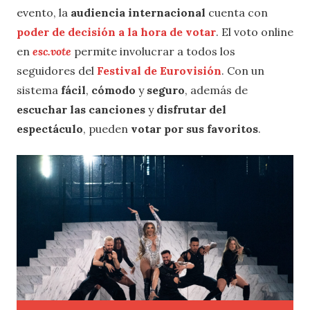
evento, la
audiencia internacional
cuenta con
poder de decisión a la hora de votar
. El voto online
en
esc.vote
permite involucrar a todos los
seguidores del
Festival de Eurovisión
. Con un
sistema
fácil
,
cómodo
y
seguro
, además de
escuchar las canciones
y
disfrutar del
espectáculo
, pueden
votar por sus favoritos
.