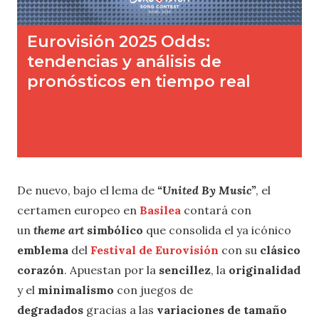
De nuevo, bajo el lema de
“United By Music”
, el
certamen europeo en
Basilea
contará con
un
theme art
simbólico
que consolida el ya icónico
emblema
del
Festival de Eurovisión
con su
clásico
corazón
. Apuestan por la
sencillez
, la
originalidad
y el
minimalismo
con juegos de
degradados
gracias a las
variaciones de tamaño