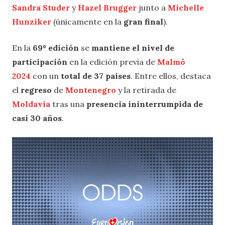
Sandra Studer
y
Hazel Brugger
junto a
Michelle
Hunziker
(únicamente en la
gran final
).
En la
69º edición
se
mantiene el nivel de
participación
en la edición previa de
Malmö
2024
con un
total de 37 países
. Entre ellos, destaca
el
regreso
de
Montenegro
y la retirada de
Moldavia
tras una
presencia ininterrumpida de
casi 30 años
.