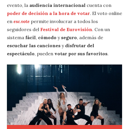
evento, la
audiencia internacional
cuenta con
poder de decisión a la hora de votar
. El voto online
en
esc.vote
permite involucrar a todos los
seguidores del
Festival de Eurovisión
. Con un
sistema
fácil
,
cómodo
y
seguro
, además de
escuchar las canciones
y
disfrutar del
espectáculo
, pueden
votar por sus favoritos
.