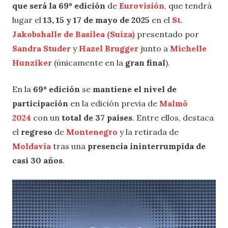
que será la 69º edición
de
Eurovisión
, que tendrá
lugar el
13, 15 y 17 de mayo de 2025
en el
St.
Jakobshalle de Basilea (Suiza)
presentado por
Sandra Studer
y
Hazel Brugger
junto a
Michelle
Hunziker
(únicamente en la
gran final
).
En la
69º edición
se
mantiene el nivel de
participación
en la edición previa de
Malmö
2024
con un
total de 37 países
. Entre ellos, destaca
el
regreso
de
Montenegro
y la retirada de
Moldavia
tras una
presencia ininterrumpida de
casi 30 años
.