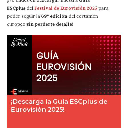
ESCplus
del
Festival de Eurovisión 2025
para
poder seguir la
69º edición
del certamen
europeo
sin perderte detalle
!