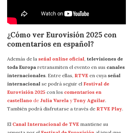
¿Cómo ver Eurovisión 2025 con
comentarios en español?
Además de la
señal online oficial
,
televisiones de
toda Europa
retransmiten el evento en sus
canales
internacionales
. Entre ellas,
RTVE
en cuya
señal
internacional
se podrá seguir el
Festival de
Eurovisión 2025
con los
comentarios en
castellano
de
Julia Varela
y
Tony Aguilar
.
También podrá disfrutarse a través de
RTVE Play
.
El
Canal Internacional de TVE
mantiene su
apuesta por el
Festival de Eurovisión
al igual que