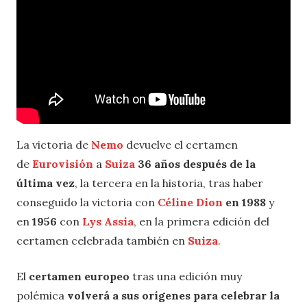
La victoria de
Nemo
devuelve el certamen
de
Eurovisión
a
Suiza
36 años después de la
última vez
, la tercera en la historia, tras haber
conseguido la victoria con
Céline Dion
en 1988
y
en
1956
con
Lys Assia
, en la primera edición del
certamen celebrada también en
Suiza
.
El
certamen europeo
tras una edición muy
polémica
volverá a sus orígenes para celebrar la