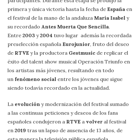
participantes. Durante esta etapa se produjo la
primera y única victoria hasta la fecha de
España
en
el festival de la mano de la andaluza
María Isabel
y
su recordado
Antes Muerta Que Sencilla
.
Entre
2003
y
2004
tuvo lugar además la recordada
preselección española
Eurojunior
, fruto del deseo
de
RTVE
y la productora
Gestmusic
de replicar el
éxito del talent show musical Operación Triunfo en
los artistas más jóvenes, resultando en todo
un
fenómeno social
entre los jóvenes que sigue
siendo todavía recordado en la actualidad.
La
evolución
y modernización del festival sumado
a las continuas peticiones y deseos de los fans
españoles condujeron a
RTVE
a
volver
al festival
en
2019
tras un lapso de ausencia de 13 años, de
esta manera la televisión pública española