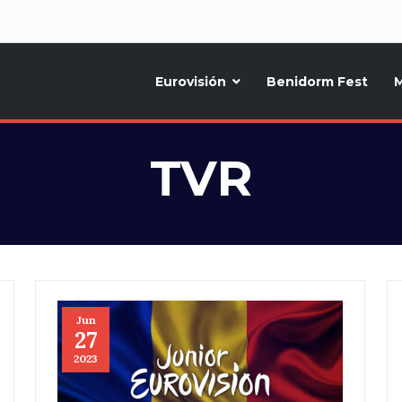
d
Eurovisión
Benidorm Fest
M
ternativo sobre la música y fiestas de toda Europa, Noticias diarias, op
TVR
Jun
27
2023