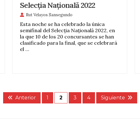
Selecția Națională 2022
Rut Velayos Sansegundo
Esta noche se ha celebrado la única
semifinal del Selecția Națională 2022, en
la que 10 de los 20 concursantes se han
clasificado para la final, que se celebrará
el …
Anterior
1
2
3
4
Siguiente