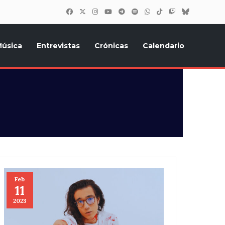
úsica
Entrevistas
Crónicas
Calendario
inión, Eurostars, y todo lo relacionado con el festival de
Feb
11
2023