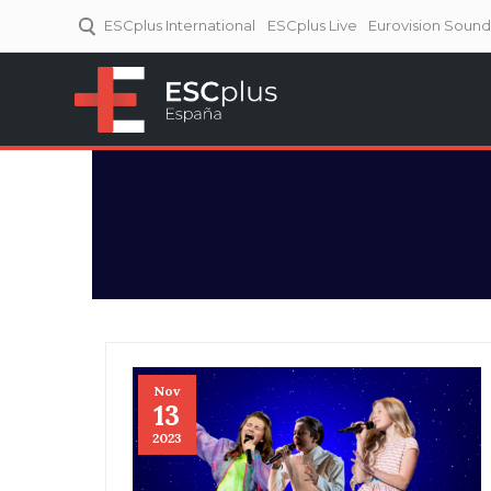
ESCplus International
ESCplus Live
Eurovision Soun
ESCplus España
Tu punto de referencia al
Eurovisión y NFs.
Nov
13
2023