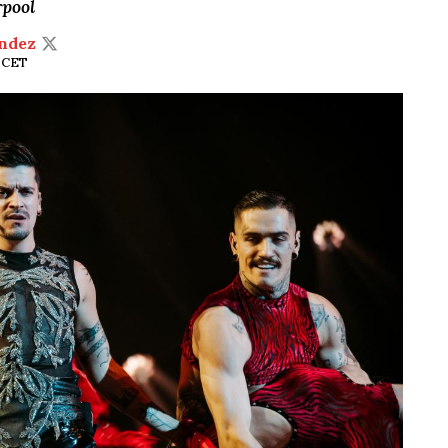
rpool
ndez
8 CET