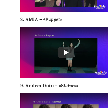
8. AMIA –
«Puppet»
9. Andrei Duțu –
«Statues»