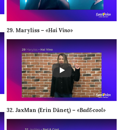
29. Maryliss –
«Hai Vino»
32. JaxMan (Erin Dăneţ) –
«Bad&cool»