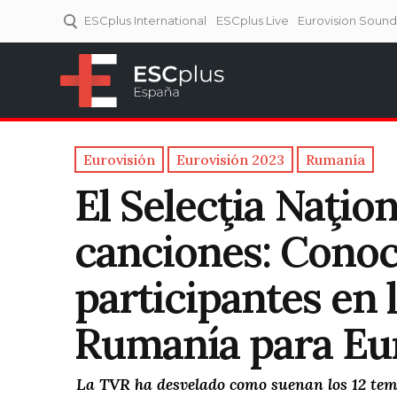
ESCplus International
ESCplus Live
Eurovision Soun
ESCplus España
Tu punto de referencia al
Eurovisión y NFs.
Eurovisión
Eurovisión 2023
Rumanía
El Selecţia Naţio
canciones: Conoc
participantes en l
Rumanía para Eu
La TVR ha desvelado como suenan los 12 temas