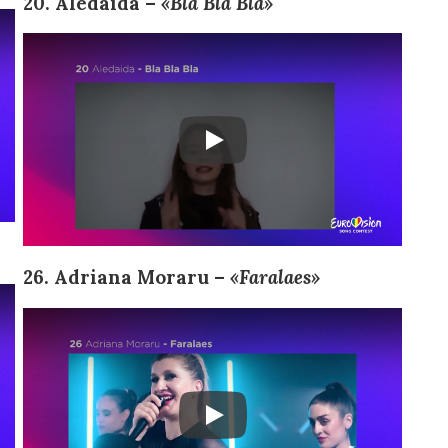
20. Aledaida –
«Bla Bla Bla»
26. Adriana Moraru –
«Faralaes»