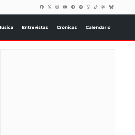
úsica
Entrevistas
Crónicas
Calendario
inión, Eurostars, y todo lo relacionado con el festival de