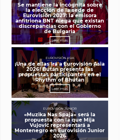
Se mantiene la incógnita sobre
la elección de la sede de
Eurovisión 2027: la emisora
anfitriona BNT niega que existan
discrepancias con el Gobierno
de Bulgaria
Leer más
EUROVISIÓN ASIA
¡Una de ellas irá a Eurovisión Asia
2026! Bután presenta las
propuestas participantes en el
Rhythm of Bhutan
Leer más
EUROVISIÓN JUNIOR
«Muzika Nas Spaja» será la
propuesta con la que Mija
Vujović representará a
Montenegro en Eurovisión Junior
2026