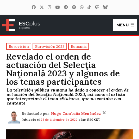
MENU
ESCplus España
Eurovisión
Eurovisión 2023
Rumanía
Revelado el orden de
actuación del Selecţia
Naţională 2023 y algunos de
los temas participantes
La televisión pública rumana ha dado a conocer el orden de
actuación del Selecţia Naţională 2023, así como el artista
que interpretará el tema «Statues», que no contaba con
cantante
Redactado por:
Hugo Carabaña Menéndez
Publicado el
23 de diciembre de 2022
a las 17:30 CET