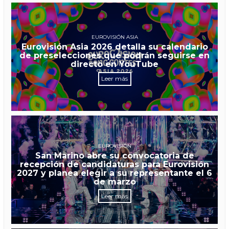
EUROVISIÓN ASIA
Eurovisión Asia 2026 detalla su calendario
de preselecciones que podrán seguirse en
directo en YouTube
Leer más
EUROVISIÓN
San Marino abre su convocatoria de
recepción de candidaturas para Eurovisión
2027 y planea elegir a su representante el 6
de marzo
Leer más