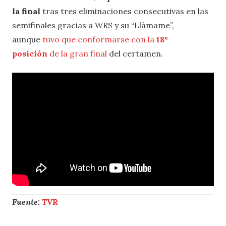
la final
tras tres eliminaciones consecutivas en las
semifinales gracias a WRS y su “Llámame”,
aunque
tuvo que conformarse con la
18ª
posición
de la gran final
del certamen.
Fuente:
TVR