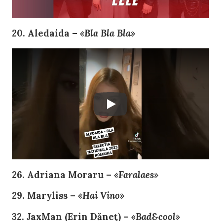
20. Aledaida –
«Bla Bla Bla»
26. Adriana Moraru –
«Faralaes»
29. Maryliss –
«Hai Vino»
32. JaxMan (Erin Dăneţ) –
«Bad&cool»