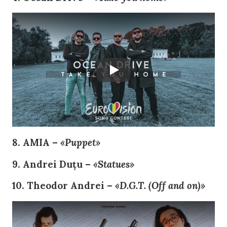
8. AMIA –
«Puppet»
9. Andrei Duțu –
«Statues»
10. Theodor Andrei –
«D.G.T. (Off and on)»