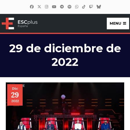
MENU
ESCplus España
29 de diciembre de
2022
Dic
29
2022