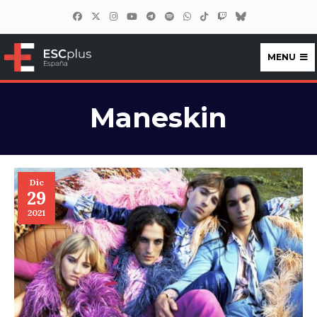
MENU
ESCplus España
Maneskin
Dic
29
2021