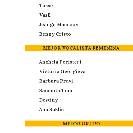
Tusse
Vasil
Jeangu Macrooy
Benny Cristo
MEJOR VOCALISTA FEMENINA
Anxhela Peristeri
Victoria Georgieva
Barbara Pravi
Samanta Tīna
Destiny
Ana Soklič
MEJOR GRUPO