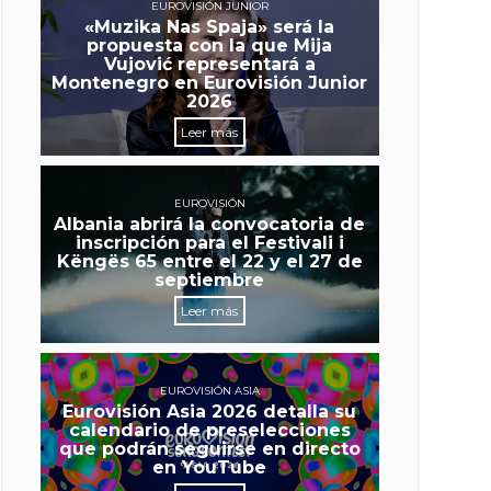
EUROVISIÓN JUNIOR
«Muzika Nas Spaja» será la
propuesta con la que Mija
Vujović representará a
Montenegro en Eurovisión Junior
2026
Leer más
EUROVISIÓN
Albania abrirá la convocatoria de
inscripción para el Festivali i
Këngës 65 entre el 22 y el 27 de
septiembre
Leer más
EUROVISIÓN ASIA
Eurovisión Asia 2026 detalla su
calendario de preselecciones
que podrán seguirse en directo
en YouTube