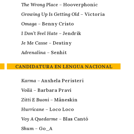
The Wrong Place
– Hooverphonic
Growing Up Is Getting Old
– Victoria
Omaga
– Benny Cristo
I Don’t Feel Hate
– Jendrik
Je Me Casse
– Destiny
Adrenalina
– Senhit
CANDIDATURA EN LENGUA NACIONAL
Karma
– Anxhela Peristeri
Voilà
– Barbara Pravi
Zitti E Buoni
– Måneskin
Hurricane
– Loco Loco
Voy A Quedarme
– Blas Cantó
Shum
– Go_A