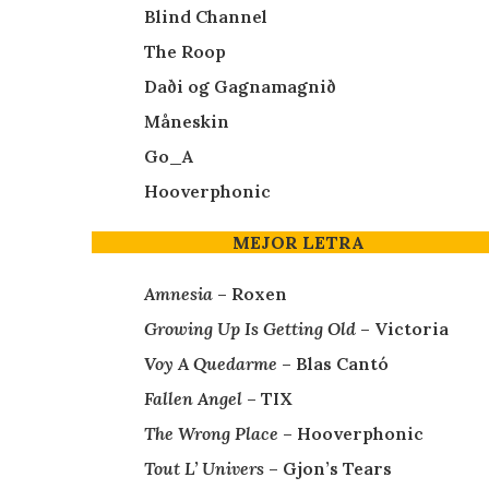
Blind Channel
The Roop
Daði og Gagnamagnið
Måneskin
Go_A
Hooverphonic
MEJOR LETRA
Amnesia
– Roxen
Growing Up Is Getting Old
– Victoria
Voy A Quedarme
– Blas Cantó
Fallen Angel
– TIX
The Wrong Place
– Hooverphonic
Tout L’ Univers
– Gjon’s Tears