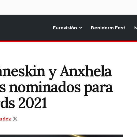
d
Eurovisión
Benidorm Fest
M
ternativo sobre la música y fiestas de toda Europa, Noticias diarias, op
åneskin y Anxhela
os nominados para
ds 2021
ndez