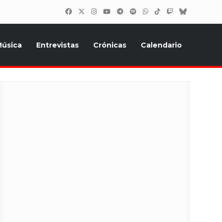
úsica
Entrevistas
Crónicas
Calendario
inión, Eurostars, y todo lo relacionado con el festival de