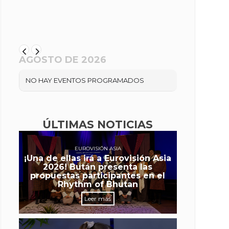
AGOSTO DE 2026
NO HAY EVENTOS PROGRAMADOS
ÚLTIMAS NOTICIAS
EUROVISIÓN ASIA
¡Una de ellas irá a Eurovisión Asia
2026! Bután presenta las
propuestas participantes en el
Rhythm of Bhutan
Leer más