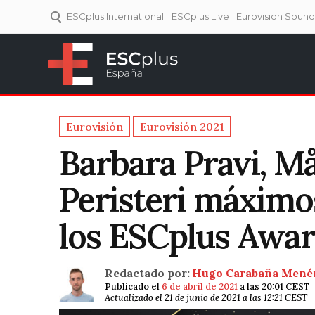
ESCplus International
ESCplus Live
Eurovision Soun
ESCplus España
Tu punto de referencia al
Eurovisión y NFs.
Eurovisión
Eurovisión 2021
Barbara Pravi, M
Peristeri máxim
los ESCplus Awar
Redactado por:
Hugo Carabaña Mené
Publicado el
6 de abril de 2021
a las 20:01 CEST
Actualizado el 21 de junio de 2021 a las 12:21 CEST