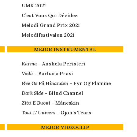
UMK 2021
C’est Vous Qui Décidez
Melodi Grand Prix 2021
Melodifestivalen 2021
MEJOR INSTRUMENTAL
Karma
– Anxhela Peristeri
Voilà
– Barbara Pravi
Øve Os På Hinanden
– Fyr Og Flamme
Dark Side
– Blind Channel
Zitti E Buoni
– Måneskin
Tout L’ Univers
– Gjon’s Tears
MEJOR VIDEOCLIP