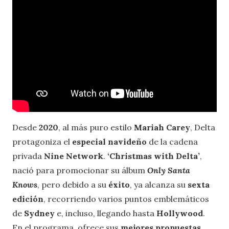
Desde
2020
, al más puro estilo
Mariah Carey
, Delta
protagoniza el
especial navideño
de la cadena
privada
Nine Network
.
‘Christmas with Delta’
,
nació para promocionar su álbum
Only Santa
Knows
, pero debido a su
éxito
, ya alcanza su
sexta
edición
, recorriendo varios puntos emblemáticos
de
Sydney
e, incluso, llegando hasta
Hollywood
.
En el programa, ofrece sus
mejores propuestas