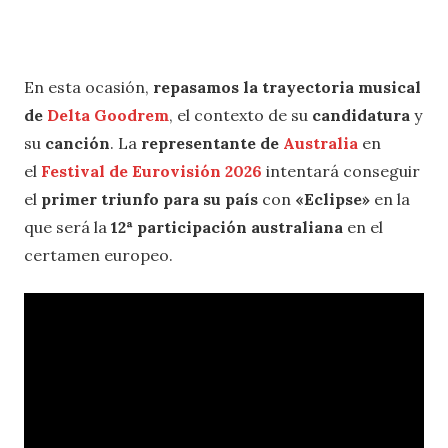
En esta ocasión,
repasamos la trayectoria musical
de
Delta Goodrem
, el contexto de su
candidatura
y
su
canción
. La
representante de
Australia
en
el
Festival de Eurovisión 2026
intentará conseguir
el
primer triunfo para su país
con
«
Eclipse
»
en la
que será la
12ª participación australiana
en el
certamen europeo.