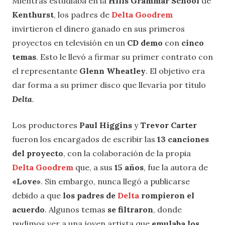
Mientras estudiaba en la
Hills Grammar School
de
Kenthurst
, los padres de
Delta Goodrem
invirtieron el dinero ganado en sus primeros
proyectos en televisión en un
CD demo
con
cinco
temas
. Esto le llevó a firmar su primer contrato con
el representante
Glenn Wheatley
. El objetivo era
dar forma a su primer disco que llevaría por título
Delta
.
Los productores
Paul Higgins
y
Trevor Carter
fueron los encargados de escribir las
13 canciones
del proyecto
, con la colaboración de la propia
Delta Goodrem
que, a sus
15 años
, fue la autora de
«Love»
. Sin embargo, nunca llegó a publicarse
debido a que
los padres de
Delta
rompieron el
acuerdo
. Algunos temas
se filtraron
, donde
pudimos ver a una joven artista que
emulaba los