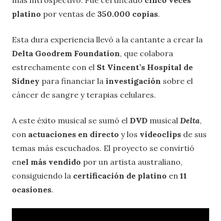
más introspectivo. Fue certificado
cinco veces
platino
por ventas de
350.000 copias
.
Esta dura experiencia llevó a la cantante a crear la
Delta Goodrem Foundation
, que colabora
estrechamente con el
St Vincent’s Hospital de
Sídney
para financiar la
investigación
sobre el
cáncer de sangre y terapias celulares.
A este éxito musical se sumó el
DVD
musical
Delta
,
con
actuaciones en directo
y los
videoclips
de sus
temas más escuchados. El proyecto se convirtió
en
el más vendido
por un artista australiano,
consiguiendo la
certificación de platino
en
11
ocasiones
.