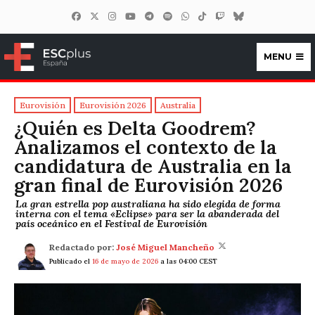
MENU
ESCplus España
Eurovisión
Eurovisión 2026
Australia
¿Quién es Delta Goodrem?
Analizamos el contexto de la
candidatura de Australia en la
gran final de Eurovisión 2026
La gran estrella pop australiana ha sido elegida de forma
interna con el tema «Eclipse» para ser la abanderada del
país oceánico en el Festival de Eurovisión
Redactado por:
José Miguel Mancheño
Publicado el
16 de mayo de 2026
a las 04:00 CEST