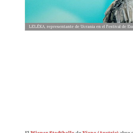
LELÉKA, representante de Ucrania en el Festival de Eu
El
Wiener Stadthalle
de
Viena (Austria)
abre s