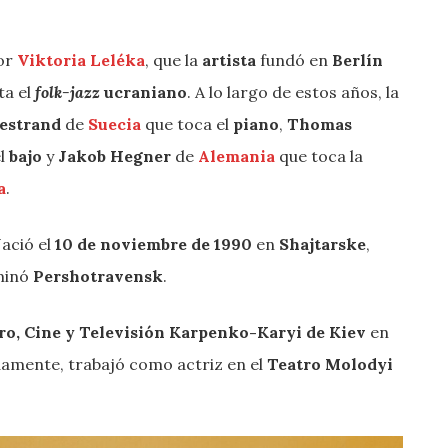
or
Viktoria Leléka
, que la
artista
fundó en
Berlín
ta el
folk-jazz
ucraniano
. A lo largo de estos años, la
estrand
de
Suecia
que toca el
piano
,
Thomas
el
bajo
y
Jakob Hegner
de
Alemania
que toca la
a
.
Nació el
10 de noviembre de 1990
en
Shajtarske
,
minó
Pershotravensk
.
ro, Cine y Televisión Karpenko-Karyi de Kiev
en
damente, trabajó como actriz en el
Teatro Molodyi