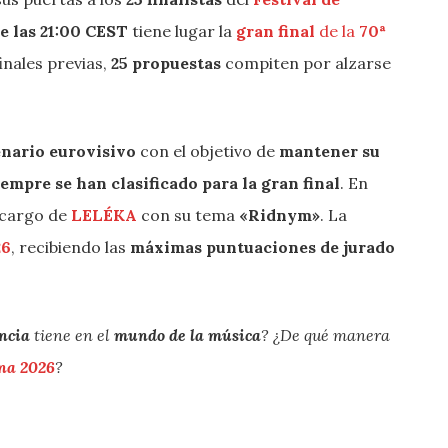
e las 21:00 CEST
tiene lugar la
gran final
de la
70ª
inales previas,
25 propuestas
compiten por alzarse
enario eurovisivo
con el objetivo de
mantener su
iempre se han clasificado para la gran final
. En
 cargo de
LELÉKA
con su tema
«Ridnym»
. La
26
, recibiendo las
máximas puntuaciones de jurado
ncia
tiene en el
mundo de la música
? ¿De qué manera
na 2026
?