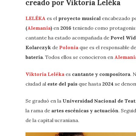
creado por Viktoria Leléka
LELÉKA
es el
proyecto musical
encabezado p
(
Alemania
)
en
2016
teniendo como protagonis
cantante ha estado acompañada de
Povel Wid
Kolarczyk
de
Polonia
que es el responsable d
batería
. Todos ellos se conocieron en
Alemani
Viktoria Leléka
es
cantante y compositora
. 
ciudad al
este del país
que hasta
2024
se deno
Se graduó en la
Universidad Nacional de Teat
la rama de
artes escénicas y actuación
. Segui
de la capital ucraniana.