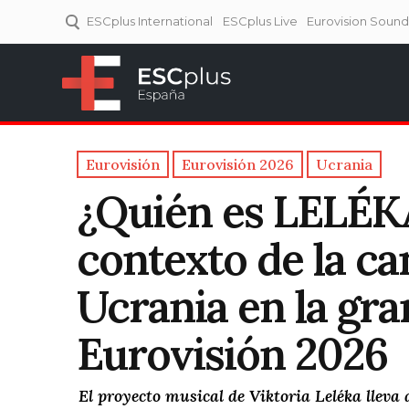
ESCplus International
ESCplus Live
Eurovision Soun
ESCplus España
Tu punto de referencia al
Eurovisión y NFs.
Eurovisión
Eurovisión 2026
Ucrania
¿Quién es LELÉKA
contexto de la ca
Ucrania en la gran
Eurovisión 2026
El proyecto musical de Viktoria Leléka lleva 