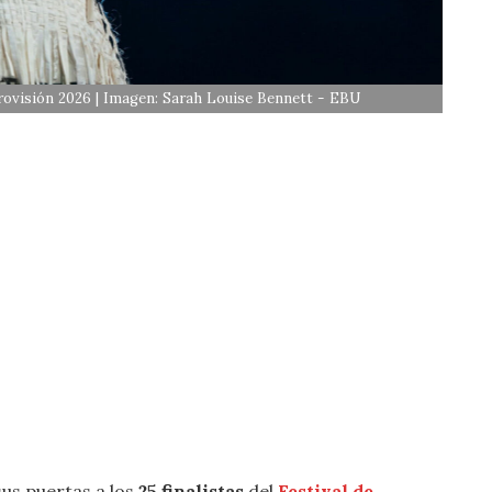
rovisión 2026 | Imagen: Sarah Louise Bennett - EBU
us puertas a los
25 finalistas
del
Festival de