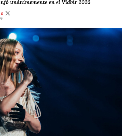
unfó unánimemente en el Vidbir 2026
ño
ST