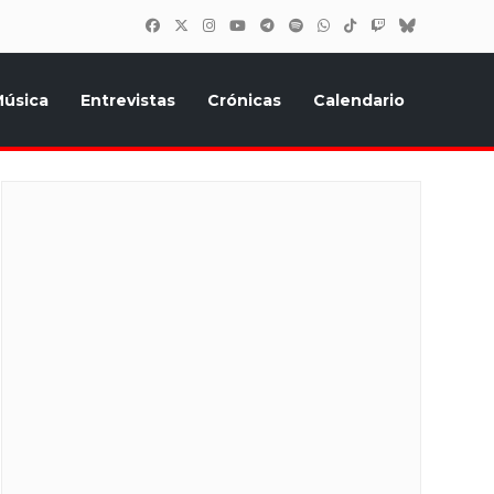
úsica
Entrevistas
Crónicas
Calendario
inión, Eurostars, y todo lo relacionado con el festival de