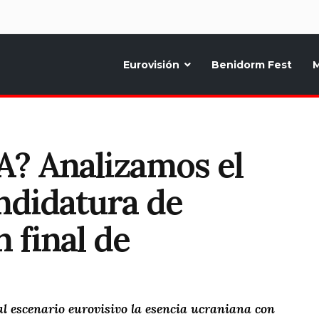
d
Eurovisión
Benidorm Fest
M
ternativo sobre la música y fiestas de toda Europa, Noticias diarias, op
? Analizamos el
ndidatura de
 final de
al escenario eurovisivo la esencia ucraniana con