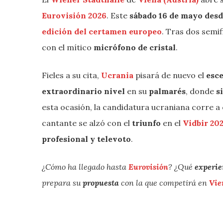
Eurovisión 2026
. Este
sábado 16 de mayo desd
edición del certamen
europeo
. Tras dos semif
con el mítico
micrófono de cristal
.
Fieles a su cita,
Ucrania
pisará de nuevo el
esc
extraordinario nivel
en su
palmarés
, donde
s
esta ocasión, la candidatura ucraniana corre a
cantante se alzó con el
triunfo
en el
Vidbir 20
profesional y televoto
.
¿Cómo ha llegado hasta
Eurovisión
? ¿Qué
experie
prepara su
propuesta
con la que competirá en
Vie