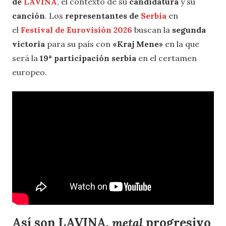
de
LAVINA
, el contexto de su
candidatura
y su
canción
. Los
representantes de
Serbia
en
el
Festival de Eurovisión 2026
buscan la
segunda
victoria
para su país con
«Kraj Mene»
en la que
será la
19ª participación serbia
en el certamen
europeo.
Así son LAVINA,
metal
progresivo