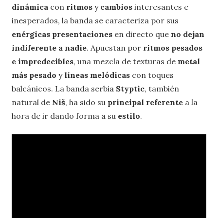
dinámica
con
ritmos
y
cambios
interesantes e
inesperados, la banda se caracteriza por sus
enérgicas presentaciones
en directo que
no dejan
indiferente a nadie
. Apuestan por
ritmos pesados
e impredecibles
, una mezcla de texturas de
metal
más pesado
y
líneas melódicas
con toques
balcánicos. La banda serbia
Styptic
, también
natural de
Niš
, ha sido su
principal
referente
a la
hora de ir dando forma a su
estilo
.