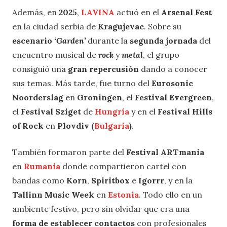
Además, en
2025
,
LAVINA
actuó en el
Arsenal Fest
en la ciudad serbia de
Kragujevac
. Sobre su
escenario
‘Garden’
durante la
segunda jornada
del
encuentro musical de
rock
y
metal
, el grupo
consiguió una
gran
repercusión
dando a conocer
sus temas. Más tarde, fue turno del
Eurosonic
Noorderslag
en
Groningen
, el
Festival Evergreen
,
el
Festival Sziget
de
Hungría
y en el
Festival Hills
of Rock
en
Plovdiv (
Bulgaria
)
.
También formaron parte del
Festival ARTmania
en
Rumania
donde compartieron cartel con
bandas como
Korn
,
Spiritbox
e
Igorrr
, y en la
Tallinn Music Week
en
Estonia
. Todo ello en un
ambiente festivo, pero sin olvidar que era una
forma de establecer contactos
con profesionales