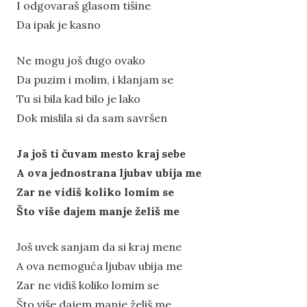
I odgovaraš glasom tišine
Da ipak je kasno
Ne mogu još dugo ovako
Da puzim i molim, i klanjam se
Tu si bila kad bilo je lako
Dok mislila si da sam savršen
Ja još ti čuvam mesto kraj sebe
A ova jednostrana ljubav ubija me
Zar ne vidiš koliko lomim se
Što više dajem manje želiš me
Još uvek sanjam da si kraj mene
A ova nemoguća ljubav ubija me
Zar ne vidiš koliko lomim se
Što više dajem manje želiš me