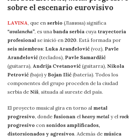
sobre el escenario eurovisivo
LAVINA
, que en
serbio
(Лавина) significa
“avalancha”
, es una
banda serbia
cuya
trayectoria
profesional
se inició en
2020
. Está formada por
seis miembros
:
Luka Aranđelović
(voz),
Pavle
Aranđelović
(teclados),
Pavle Samardžić
(guitarra),
Andrija Cvetanović
(guitarra),
Nikola
Petrović
(bajo) y
Bojan Ilić
(batería). Todos los
componentes del grupo proceden de la ciudad
serbia de
Niš
, situada al sureste del país.
El proyecto musical gira en torno al
metal
progresivo
, donde
fusionan
el
heavy metal
y el
rock
progresivo
con
sonidos amplificados,
distorsionados y agresivos
. Además de
música