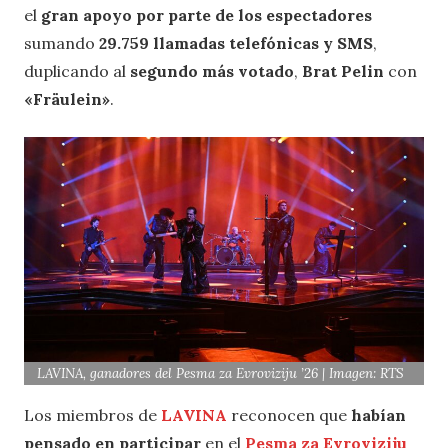
el
gran apoyo por parte de los espectadores
sumando
29.759 llamadas telefónicas y SMS
,
duplicando al
segundo más votado
,
Brat Pelin
con
«Fräulein»
.
LAVINA, ganadores del Pesma za Evroviziju ’26 | Imagen: RTS
Los miembros de
LAVINA
reconocen que
habían
pensado en participar
en el
Pesma za Evroviziju