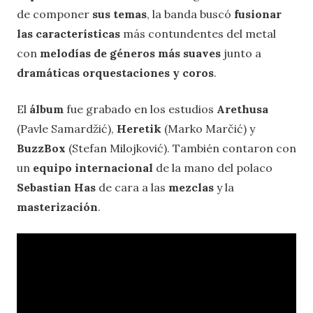
de componer
sus temas
, la banda buscó
fusionar
las características
más contundentes del metal
con
melodías de géneros más suaves
junto a
dramáticas orquestaciones y coros
.
El
álbum
fue grabado en los estudios
Arethusa
(Pavle Samardžić),
Heretik
(Marko Marčić) y
BuzzBox
(Stefan Milojković). También contaron con
un
equipo internacional
de la mano del polaco
Sebastian Has
de cara a las
mezclas
y la
masterización
.