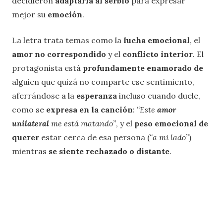
decidieron
adaptarla al serbio
para expresar
mejor su
emoción
.
La letra trata temas como la
lucha emocional
, el
amor no correspondido
y el
conflicto interior
. El
protagonista está
profundamente enamorado de
alguien que quizá no comparte ese sentimiento,
aferrándose a la
esperanza
incluso cuando duele,
como se
expresa en la canción
:
“Este
amor
unilater
al
me está matando”
, y el
peso emocional de
querer
estar cerca de esa persona (
“a mi lado”
)
mientras
se siente rechazado o distante
.