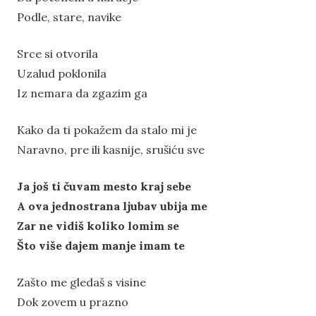
Podle, stare, navike
Srce si otvorila
Uzalud poklonila
Iz nemara da zgazim ga
Kako da ti pokažem da stalo mi je
Naravno, pre ili kasnije, srušiću sve
Ja još ti čuvam mesto kraj sebe
A ova jednostrana ljubav ubija me
Zar ne vidiš koliko lomim se
Što više dajem manje imam te
Zašto me gledaš s visine
Dok zovem u prazno