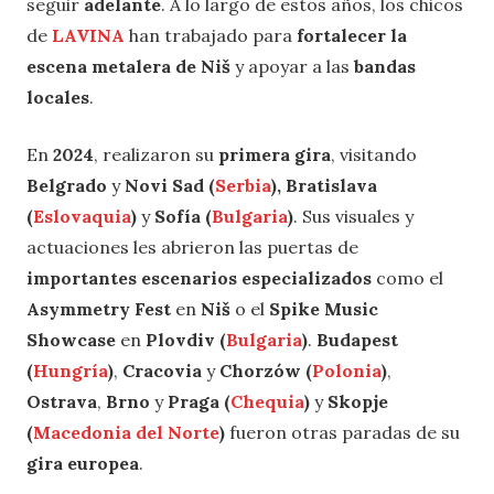
seguir
adelante
. A lo largo de estos años, los chicos
de
LAVINA
han trabajado para
fortalecer la
escena metalera de Niš
y apoyar a las
bandas
locales
.
En
2024
, realizaron su
primera gira
, visitando
Belgrado
y
Novi Sad (
Serbia
),
Bratislava
(
Eslovaquia
)
y
Sofía (
Bulgaria
)
. Sus visuales y
actuaciones les abrieron las puertas de
importantes escenarios especializados
como el
Asymmetry
Fest
en
Niš
o el
Spike Music
Showcase
en
Plovdiv (
Bulgaria
)
.
Budapest
(
Hungría
)
,
Cracovia
y
Chorzów (
Polonia
)
,
Ostrava
,
Brno
y
Praga (
Chequia
)
y
Skopje
(
Macedonia del Norte
)
fueron otras paradas de su
gira europea
.