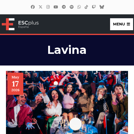
MENU
ESCplus España
Lavina
May
17
2026