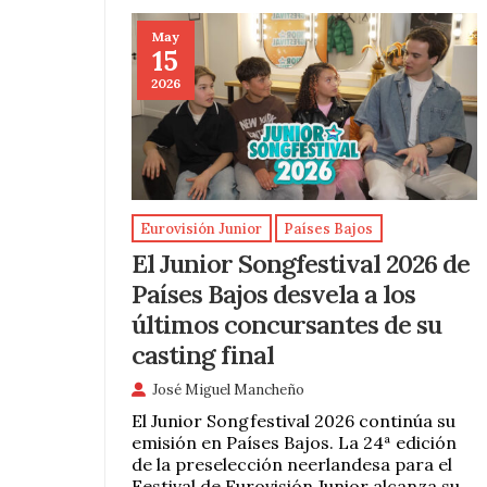
May
15
2026
Eurovisión Junior
Países Bajos
El Junior Songfestival 2026 de
Países Bajos desvela a los
últimos concursantes de su
casting final
José Miguel Mancheño
El Junior Songfestival 2026 continúa su
emisión en Países Bajos. La 24ª edición
de la preselección neerlandesa para el
Festival de Eurovisión Junior alcanza su