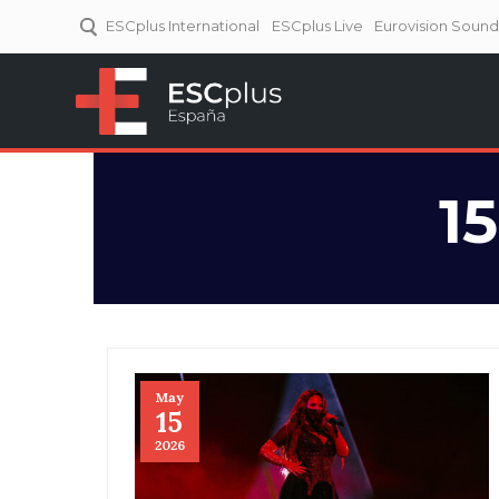
ESCplus International
ESCplus Live
Eurovision Soun
ESCplus España
Tu punto de referencia al
Eurovisión y NFs.
1
May
15
2026