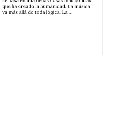
se basa en una de las cosas más bonitas
que ha creado la humanidad. La música
va más allá de toda lógica. La …