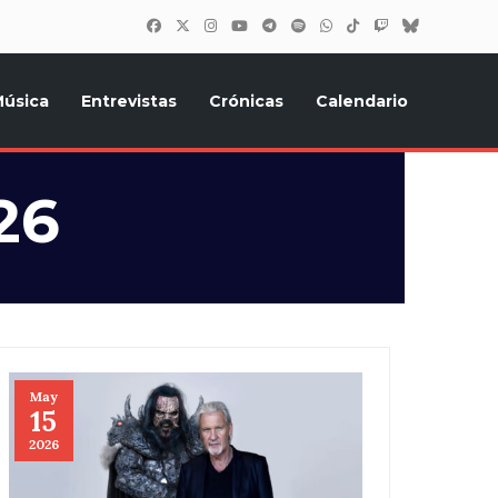
úsica
Entrevistas
Crónicas
Calendario
inión, Eurostars, y todo lo relacionado con el festival de
26
May
15
2026