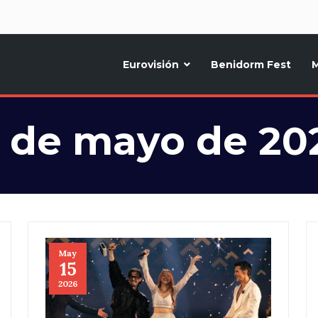
d
Eurovisión
Benidorm Fest
M
ternativo sobre la música y fiestas de toda Europa, Noticias diarias, op
5 de mayo de 20
May
15
2026