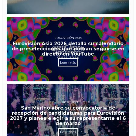
EUROVISIÓN ASIA
Eurovisión Asia 2026 detalla su calendario
de preselecciones que podrán seguirse en
directo en YouTube
Leer más
EUROVISIÓN
San Marino abre su convocatoria de
recepción de candidaturas para Eurovisión
2027 y planea elegir a su representante el 6
de marzo
Leer más