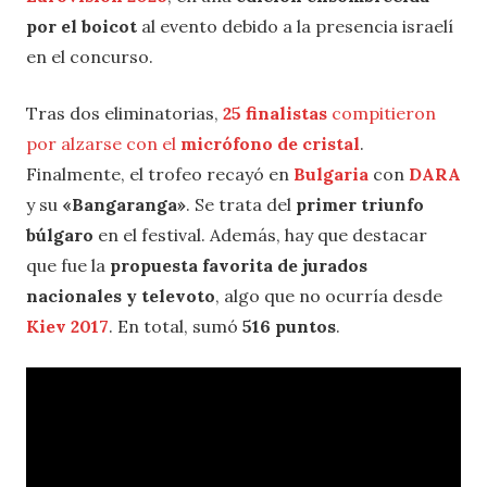
por el boicot
al evento debido a la presencia israelí
en el concurso.
Tras dos eliminatorias,
25 finalistas
compitieron
por alzarse con el
micrófono de cristal
.
Finalmente, el trofeo recayó en
Bulgaria
con
DARA
y su
«Bangaranga»
. Se trata del
primer triunfo
búlgaro
en el festival. Además, hay que destacar
que fue la
propuesta favorita de jurados
nacionales y televoto
, algo que no ocurría desde
Kiev 2017
. En total, sumó
516 puntos
.