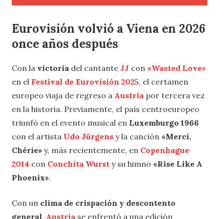
Eurovisión volvió a Viena en 2026
once años después
Con la
victoria
del cantante
JJ
con
«Wasted Love»
en el
Festival de Eurovisión 2025
, el certamen
europeo viaja de regreso a
Austria
por tercera vez
en la historia. Previamente, el país centroeuropeo
triunfó en el evento musical en
Luxemburgo 1966
con el artista
Udo Jürgens
y la canción
«Merci,
Chérie»
y, más recientemente, en
Copenhague
2014
con
Conchita Wurst
y su himno
«Rise Like A
Phoenix»
.
Con un
clima de crispación y descontento
general
,
Austria
se enfrentó a una edición