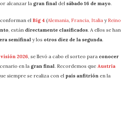
or alcanzar la
gran final
del
sábado 16 de mayo
.
e conforman el
Big 4
(
Alemania
,
Francia,
Italia
y
Reino
ento
, están
directamente clasificados
. A ellos se han
mera semifinal
y los
otros diez de la segunda
.
ovisión 2026
, se llevó a cabo el sorteo para
conocer
scenario en la
gran final
. Recordemos que
Austria
ue siempre se realiza con el
país anfitrión
en la