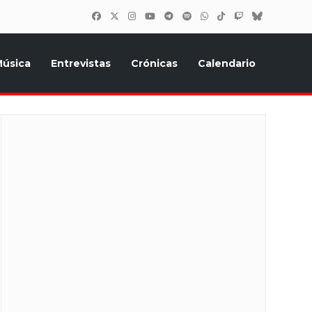
úsica
Entrevistas
Crónicas
Calendario
inión, Eurostars, y todo lo relacionado con el festival de