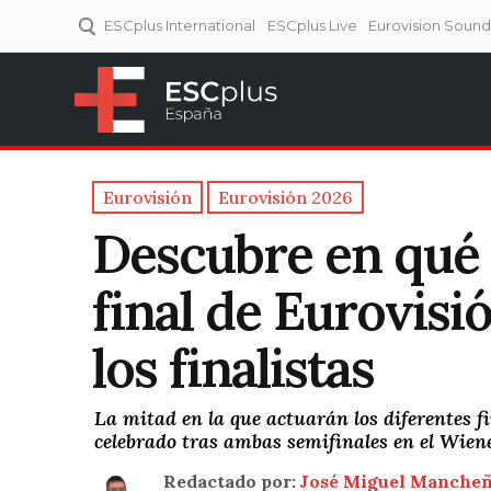
ESCplus International
ESCplus Live
Eurovision Soun
ESCplus España
Tu punto de referencia al
Eurovisión y NFs.
Eurovisión
Eurovisión 2026
Descubre en qué 
final de Eurovisi
los finalistas
La mitad en la que actuarán los diferentes f
celebrado tras ambas semifinales en el Wien
Redactado por:
José Miguel Manche