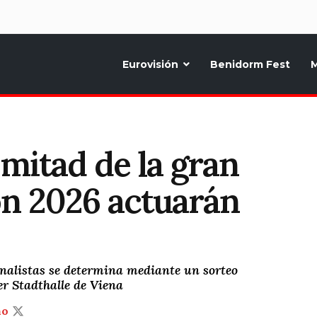
d
Eurovisión
Benidorm Fest
M
ternativo sobre la música y fiestas de toda Europa, Noticias diarias, op
mitad de la gran
ón 2026 actuarán
inalistas se determina mediante un sorteo
er Stadthalle de Viena
ño