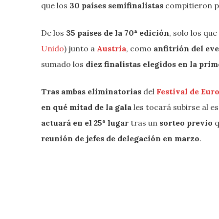
que los
30 países semifinalistas
compitieron p
De los
35 países de la 70ª edición
, solo los qu
Unido
) junto a
Austria
, como
anfitrión del ev
sumado los
diez finalistas elegidos en la pri
Tras ambas eliminatorias
del
Festival de Eur
en qué mitad de la gala
les tocará subirse al e
actuará en el 25º lugar
tras un
sorteo previo
q
reunión de jefes de delegación en marzo
.