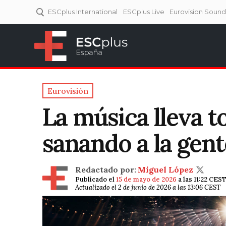
ESCplus International
ESCplus Live
Eurovision Soun
ESCplus España
Tu punto de referencia al
Eurovisión y NFs.
Eurovisión
La música lleva to
sanando a la gent
Redactado por:
Miguel López
Publicado el
15 de mayo de 2026
a las 11:22 CES
Actualizado el 2 de junio de 2026 a las 13:06 CEST