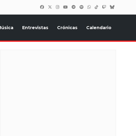
úsica
Entrevistas
Crónicas
Calendario
inión, Eurostars, y todo lo relacionado con el festival de