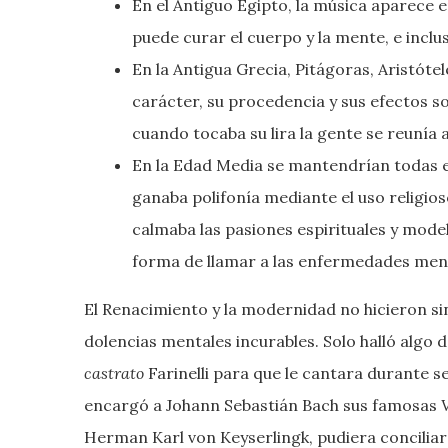
En el Antiguo Egipto, la música aparece 
puede curar el cuerpo y la mente, e incl
En la Antigua Grecia, Pitágoras, Aristóte
carácter, su procedencia y sus efectos so
cuando tocaba su lira la gente se reunía 
En la Edad Media se mantendrían todas es
ganaba polifonía mediante el uso religio
calmaba las pasiones espirituales y model
forma de llamar a las enfermedades men
El Renacimiento y la modernidad no hicieron sin
dolencias mentales incurables. Solo halló algo 
castrato
Farinelli para que le cantara durante s
encargó a Johann Sebastián Bach sus famosas
Herman Karl von Keyserlingk, pudiera conciliar