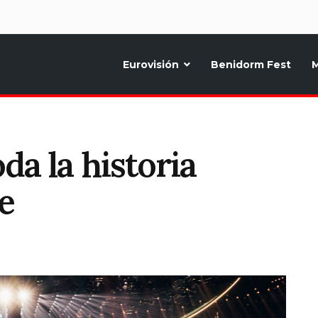
d
Eurovisión
Benidorm Fest
M
ternativo sobre la música y fiestas de toda Europa, Noticias diarias, op
da la historia
e
T