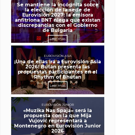
Se mantiene la incógnita sobre
la elección de la sede de
Eurovisión 2027: la emisora
anfitriona BNT niega que existan
discrepancias con el Gobierno
de Bulgaria
Leer más
EUROVISIÓN ASIA
¡Una de ellas irá a Eurovisión Asia
2026! Bután presenta las
propuestas participantes en el
Rhythm of Bhutan
Leer más
EUROVISIÓN JUNIOR
«Muzika Nas Spaja» será la
propuesta con la que Mija
Vujović representará a
Montenegro en Eurovisión Junior
2026