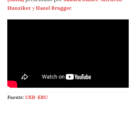
Hunziker
y
Hazel Brugger
.
Fuente:
UER-EBU