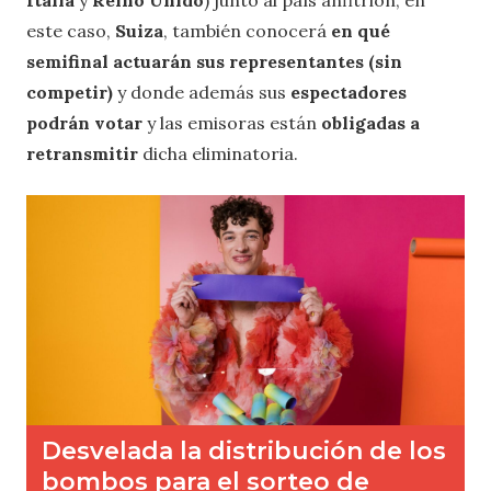
Italia
y
Reino Unido
) junto al país anfitrión, en
este caso,
Suiza
, también conocerá
en qué
semifinal actuarán sus representantes (sin
competir)
y donde además sus
espectadores
podrán votar
y las emisoras están
obligadas a
retransmitir
dicha eliminatoria.