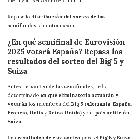
fuera y no seis como en la otra.
Repasa la
distribución del sorteo de las
semifinales
, a continuación:
¿En qué semifinal de Eurovisión
2025 votará España? Repasa los
resultados del sorteo del Big 5 y
Suiza
Antes del
sorteo de las semifinales
, se ha
determinado
en qué eliminatoria actuarán y
votarán
los miembros del
Big 5
(
Alemania
,
España
,
Francia
,
Italia
y
Reino Unido
) y del
país
anfitrión
,
Suiza
.
Los
resultados de este sorteo
para el
Big 5
y
Suiza