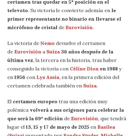
certamen tras quedar en 5ª posición en el
televoto
. Su victoria le convierte además en
le
primer representante no binario en llevarse el
micrófono de cristal
de
Eurovisión
.
La victoria de
Nemo
devuelve el certamen
de
Eurovisión
a
Suiza
36 años después de la
última vez
, la tercera en la historia, tras haber
conseguido la victoria con
Céline Dion
en 1988
y
en
1956
con
Lys Assia
, en la primera edición del
certamen celebrada también en
Suiza
.
El
certamen europeo
tras una edición muy
polémica
volverá a sus orígenes para celebrar la
que será la 69ª edición
de
Eurovisión
, que tendrá
lugar el
13, 15 y 17 de mayo de 2025
en
Basilea
(Suiza)
presentado por
Sandra Studer
,
Michelle