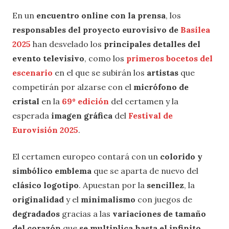
En un
encuentro online con la prensa
, los
responsables del proyecto eurovisivo de
Basilea
2025
han desvelado los
principales detalles del
evento televisivo
, como los
primeros bocetos del
escenario
en el que se subirán los
artistas
que
competirán por alzarse con el
micrófono de
cristal
en la
69º edición
del certamen y la
esperada
imagen gráfica
del
Festival de
Eurovisión 2025
.
El certamen europeo contará con un
colorido y
simbólico emblema
que se aparta de nuevo del
clásico logotipo
. Apuestan por la
sencillez
, la
originalidad
y el
minimalismo
con juegos de
degradados
gracias a las
variaciones de tamaño
del corazón
que
se multiplica hasta el infinito