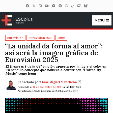
MENU
ESCplus España
Eurovisión
Eurovisión 2025
Suiza
“La unidad da forma al amor”:
así será la imagen gráfica de
Eurovisión 2025
El theme art de la 69º edición apuesta por la luz y el color en
un sencillo concepto que volverá a contar con “United By
Music” como lema
Redactado por:
José Miguel Mancheño
Publicado el
16 de diciembre de 2024
a las 15:34 CET
Actualizado el 16 de diciembre de 2024 a las 17:37 CET