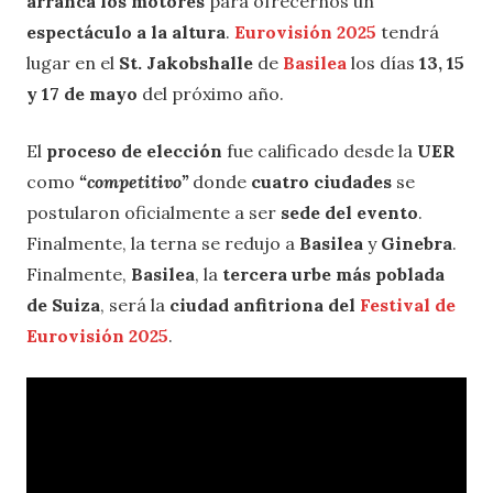
arranca los motores
para ofrecernos un
espectáculo a la altura
.
Eurovisión 2025
tendrá
lugar en el
St. Jakobshalle
de
Basilea
los días
13, 15
y 17 de mayo
del próximo año.
El
proceso de elección
fue calificado desde la
UER
como
“competitivo”
donde
cuatro ciudades
se
postularon oficialmente a ser
sede del evento
.
Finalmente, la terna se redujo a
Basilea
y
Ginebra
.
Finalmente,
Basilea
, la
tercera urbe más poblada
de Suiza
, será la
ciudad anfitriona del
Festival de
Eurovisión 2025
.