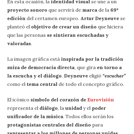
En esta ocasión, la
identidad visual
se une a un
proyecto sonoro
que servirá de
marca
de la
69º
edición
del certamen europeo.
Artur Deyneuve
se
planteó el
objetivo de crear un diseño
que hiciera
que las personas
se sintieran escuchadas y
valoradas
.
La imagen gráfica está
inspirada por la tradición
suiza de democracia directa
, que gira
en torno a
la escucha y el diálogo
.
Deyneuve
eligió
“escuchar”
como el
tema central
de todo el concepto gráfico.
El icónico
símbolo del corazón de
Eurovisión
representa el
diálogo
, la
unidad
y el
poder
unificador de la música
. Todos ellos serán los
protagonistas centrales del diseño
para
representar a los millones de personas unidas