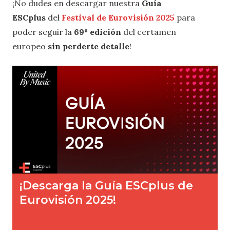
¡No dudes en descargar nuestra
Guía
ESCplus
del
Festival de Eurovisión 2025
para
poder seguir la
69º edición
del certamen
europeo
sin perderte detalle
!