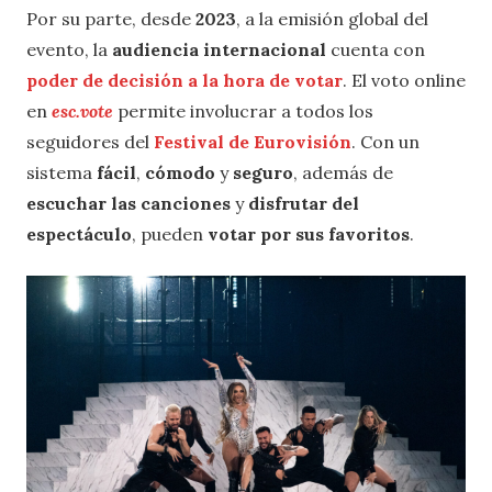
Por su parte, desde
2023
, a la emisión global del
evento, la
audiencia internacional
cuenta con
poder de decisión a la hora de votar
. El voto online
en
esc.vote
permite involucrar a todos los
seguidores del
Festival de Eurovisión
. Con un
sistema
fácil
,
cómodo
y
seguro
, además de
escuchar las canciones
y
disfrutar del
espectáculo
, pueden
votar por sus favoritos
.