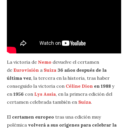
La victoria de
Nemo
devuelve el certamen
de
Eurovisión
a
Suiza
36 años después de la
última vez
, la tercera en la historia, tras haber
conseguido la victoria con
Céline Dion
en 1988
y
en
1956
con
Lys Assia
, en la primera edición del
certamen celebrada también en
Suiza
.
El
certamen europeo
tras una edición muy
polémica
volverá a sus orígenes para celebrar la