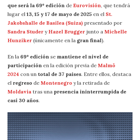
que será la 69º edición
de
Eurovisión
, que tendrá
lugar el
13, 15 y 17 de mayo de 2025
en el
St.
Jakobshalle de Basilea (Suiza)
presentado por
Sandra Studer
y
Hazel Brugger
junto a
Michelle
Hunziker
(únicamente en la
gran final
).
En la
69º edición
se
mantiene el nivel de
participación
en la edición previa de
Malmö
2024
con un
total de 37 países
. Entre ellos, destaca
el
regreso
de
Montenegro
y la retirada de
Moldavia
tras una
presencia ininterrumpida de
casi 30 años
.