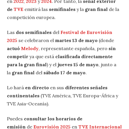
en
2022
,
2023
y
2024
. Por tanto, la
señal exterior
de
TVE
emitirá las
semifinales
y la
gran final
de la
competición europea.
Las
dos semifinales
del
Festival de Eurovisión
2025
se celebraron el
martes 13 de mayo
(donde
actuó
Melody
, representante española, pero
sin
competir
ya que está
clasificada directamente
para la gran final
) y el
jueves 15 de mayo
, junto a
la
gran final
del
sábado 17 de mayo
.
Lo hará
en directo
en sus
diferentes señales
continentales
(TVE América, TVE Europa-África y
TVE Asia-Oceanía).
Puedes
consultar los horarios de
emisión
de
Eurovisión 2025
en
TVE Internacional