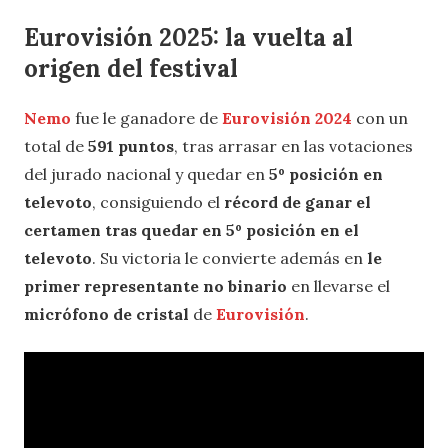
Eurovisión 2025: la vuelta al
origen del festival
Nemo
fue le ganadore de
Eurovisión 2024
con un
total de
591 puntos
, tras arrasar en las votaciones
del jurado nacional y quedar en
5º posición en
televoto
, consiguiendo el
récord de ganar el
certamen tras quedar en 5º posición en el
televoto
. Su victoria le convierte además en
le
primer representante no binario
en llevarse el
micrófono de cristal
de
Eurovisión
.