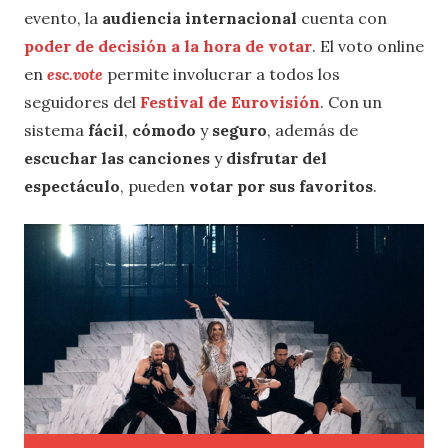
evento, la
audiencia internacional
cuenta con
poder de decisión a la hora de votar
. El voto online
en
esc.vote
permite involucrar a todos los
seguidores del
Festival de Eurovisión
. Con un
sistema
fácil
,
cómodo
y
seguro
, además de
escuchar las canciones
y
disfrutar del
espectáculo
, pueden
votar por sus favoritos
.