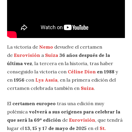
La victoria de
Nemo
devuelve el certamen
de
Eurovisión
a
Suiza
36 años después de la
última vez
, la tercera en la historia, tras haber
conseguido la victoria con
Céline Dion
en 1988
y
en
1956
con
Lys Assia
, en la primera edición del
certamen celebrada también en
Suiza
.
El
certamen europeo
tras una edición muy
polémica
volverá a sus orígenes para celebrar la
que será la 69º edición
de
Eurovisión
, que tendrá
lugar el
13, 15 y 17 de mayo de 2025
en el
St.