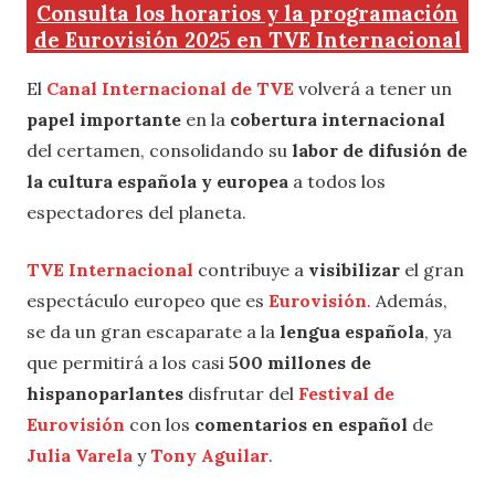
Consulta los horarios y la programación
de Eurovisión 2025 en TVE Internacional
El
Canal Internacional de TVE
volverá a tener un
papel importante
en la
cobertura internacional
del certamen, consolidando su
labor de difusión de
la cultura española y europea
a todos los
espectadores del planeta.
TVE Internacional
contribuye a
visibilizar
el gran
espectáculo europeo que es
Eurovisión
. Además,
se da un gran escaparate a la
lengua española
, ya
que permitirá a los casi
500 millones de
hispanoparlantes
disfrutar del
Festival de
Eurovisión
con los
comentarios en español
de
Julia Varela
y
Tony Aguilar
.