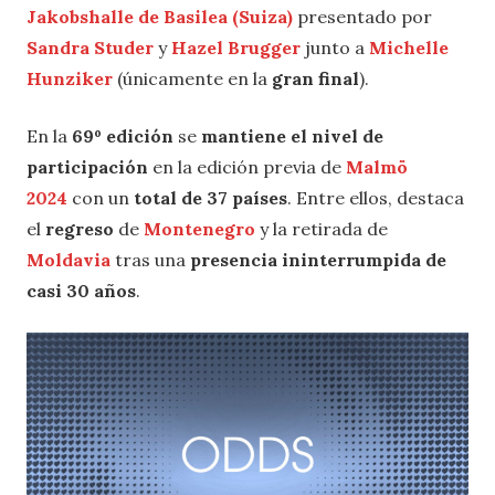
Jakobshalle de Basilea (Suiza)
presentado por
Sandra Studer
y
Hazel Brugger
junto a
Michelle
Hunziker
(únicamente en la
gran final
).
En la
69º edición
se
mantiene el nivel de
participación
en la edición previa de
Malmö
2024
con un
total de 37 países
. Entre ellos, destaca
el
regreso
de
Montenegro
y la retirada de
Moldavia
tras una
presencia ininterrumpida de
casi 30 años
.