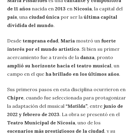
Maria Pissarides
es una
cantante y compositora
de 11 años
nacida en
2013
en
Nicosia
, la capital del
país
, una
ciudad única
por ser la
última capital
dividida del mundo
.
Desde
temprana edad
,
María
mostró un
fuerte
interés por el mundo artístico
. Si bien su primer
acercamiento fue a través de la
danza
, pronto
amplió su horizonte hacia el teatro musical
, un
campo en el que
ha brillado en los últimos años
.
Sus primeros pasos en esta disciplina ocurrieron en
Chipre
, cuando fue seleccionada para protagonizar
la adaptación del musical
“Matilda”
, entre
junio de
2022 y febrero de 2023
. La obra se presentó en el
Teatro Municipal de Nicosia
, uno de los
escenarios más prestigiosos de la ciudad
, y su