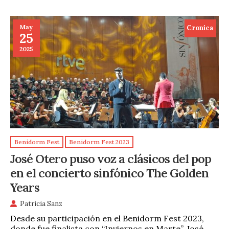
May
Cronica
25
2025
Benidorm Fest
Benidorm Fest 2023
José Otero puso voz a clásicos del pop
en el concierto sinfónico The Golden
Years
Patricia Sanz
Desde su participación en el Benidorm Fest 2023,
donde fue finalista con “Inviernos en Marte”, José