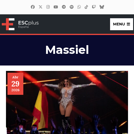
MENU
ESCplus España
Massiel
Abr
29
2026