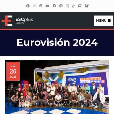
MENU
ESCplus España
Eurovisión 2024
Jul
26
2023