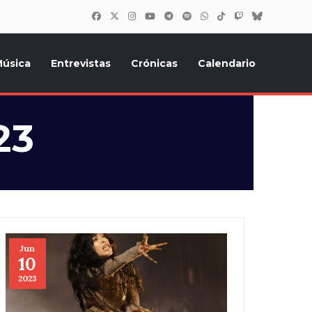
úsica
Entrevistas
Crónicas
Calendario
inión, Eurostars, y todo lo relacionado con el festival de
23
Jun
10
2023