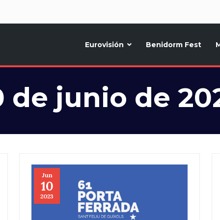
d
Eurovisión
Benidorm Fest
M
ternativo sobre la música y fiestas de toda Europa, Noticias diarias, op
0 de junio de 20
Jun
10
2023