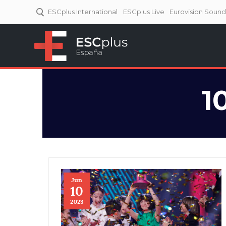
ESCplus International
ESCplus Live
Eurovision Soun
ESCplus España
Tu punto de referencia al
Eurovisión y NFs.
1
Jun
10
2023