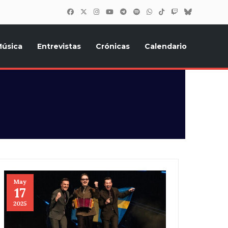
úsica
Entrevistas
Crónicas
Calendario
inión, Eurostars, y todo lo relacionado con el festival de
May
17
2025