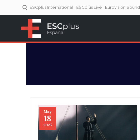
ESCplus International
ESCplus Live
Eurovision Soun
ESCplus España
Tu punto de referencia al
Eurovisión y NFs.
May
18
2025