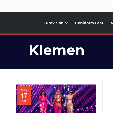
d
Eurovisión
Benidorm Fest
M
ternativo sobre la música y fiestas de toda Europa, Noticias diarias, op
Klemen
May
17
2025