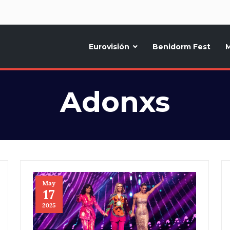
d
Eurovisión
Benidorm Fest
M
ternativo sobre la música y fiestas de toda Europa, Noticias diarias, op
Adonxs
May
17
2025