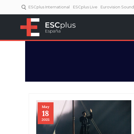
ESCplus International
ESCplus Live
Eurovision Soun
ESCplus España
Tu punto de referencia al
Eurovisión y NFs.
May
18
2025