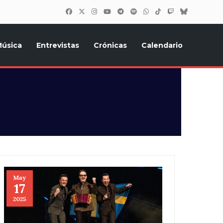
úsica
Entrevistas
Crónicas
Calendario
inión, Eurostars, y todo lo relacionado con el festival de
May
17
2025