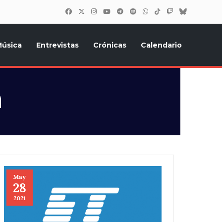
úsica
Entrevistas
Crónicas
Calendario
inión, Eurostars, y todo lo relacionado con el festival de
a
May
28
2021