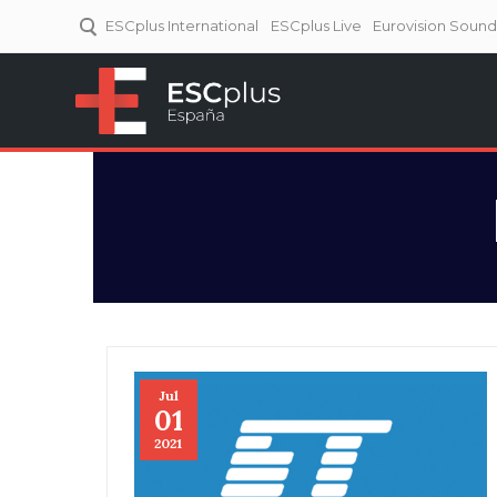
ESCplus International
ESCplus Live
Eurovision Soun
ESCplus España
Tu punto de referencia al
Eurovisión y NFs.
Jul
01
2021