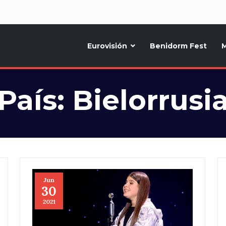
d
Eurovisión
Benidorm Fest
M
ternativo sobre la música y fiestas de toda Europa, Noticias diarias, op
País:
Bielorrusi
Jun
30
2021