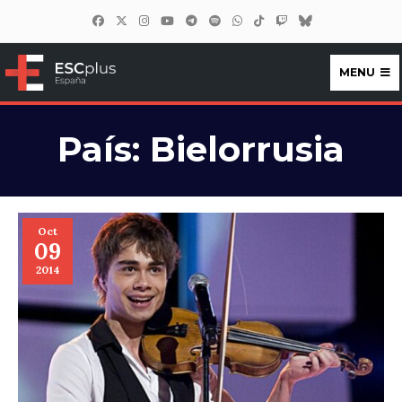
MENU
ESCplus España
País:
Bielorrusia
Oct
09
2014