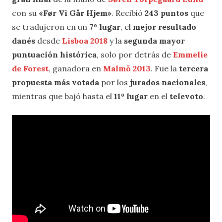
con su
«Før Vi Går Hjem»
. Recibió
243 puntos
que
se tradujeron en un
7º lugar
, el
mejor resultado
danés
desde
Lisboa 2018
y la
segunda mayor
puntuación histórica
, solo por detrás de
Emmelie
de Forest
, ganadora en
Malmö 2013
. Fue la
tercera
propuesta más votada
por los
jurados nacionales
,
mientras que bajó hasta el
11º lugar
en el
televoto
.