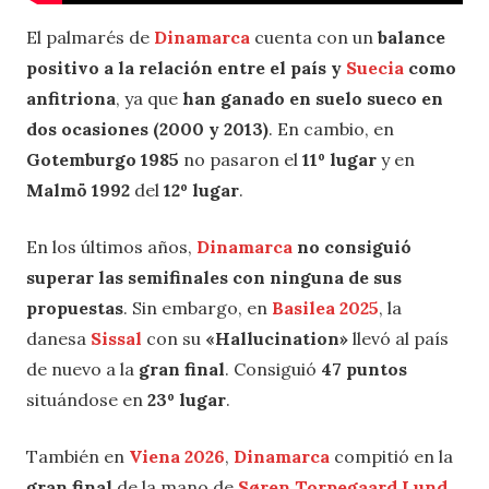
El palmarés de
Dinamarca
cuenta con un
balance
positivo a la relación entre el país y
Suecia
como
anfitriona
, ya que
han ganado en suelo sueco en
dos ocasiones (2000 y 2013)
. En cambio, en
Gotemburgo 1985
no pasaron el
11º lugar
y en
Malmö 1992
del
12º lugar
.
En los últimos años,
Dinamarca
no consiguió
superar las semifinales con ninguna de sus
propuestas
. Sin embargo, en
Basilea 2025
, la
danesa
Sissal
con su
«Hallucination»
llevó al país
de nuevo a la
gran final
. Consiguió
47 puntos
situándose en
23º lugar
.
También en
Viena 2026
,
Dinamarca
compitió en la
gran final
de la mano de
Søren Torpegaard Lund