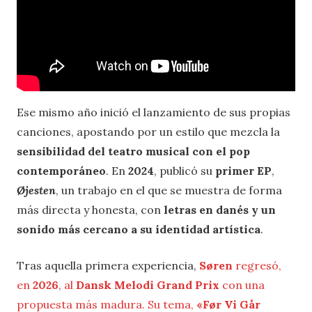
Ese mismo año inició el lanzamiento de sus propias
canciones, apostando por un estilo que mezcla la
sensibilidad del teatro musical con el pop
contemporáneo
. En
2024
, publicó su
primer EP
,
Øjesten
, un trabajo en el que se muestra de forma
más directa y honesta, con
letras en danés y un
sonido más cercano a su identidad artística
.
Tras aquella primera experiencia,
Søren
regresó,
en
2026
, al
Dansk Melodi Grand Prix
con una
propuesta más madura. Su tema,
«
Før Vi Går