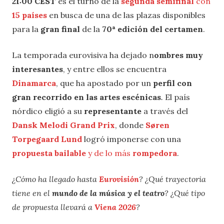
21:00 CEST
es el turno de la
segunda semifinal
con
15 países
en busca de una de las plazas disponibles
para la
gran final
de la
70ª edición del certamen
.
La temporada eurovisiva ha dejado n
ombres muy
interesantes
, y entre ellos se encuentra
Dinamarca
, que ha apostado por un
perfil con
gran recorrido en las artes escénicas
.
El país
nórdico eligió a su
representante
a través del
Dansk Melodi Grand Prix
, donde
Søren
Torpegaard Lund
logró imponerse con una
propuesta bailable
y de lo más
rompedora
.
¿Cómo ha llegado hasta
Eurovisión
? ¿Qué trayectoria
tiene en el
mundo de la música y el teatro
? ¿Qué tipo
de propuesta llevará a
Viena 2026
?