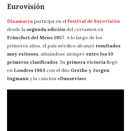
Eurovisión
Dinamarca
participa en el
Festival de Eurovisión
desde la
segunda edición
del certamen en
Fráncfort del Meno 1957
. A lo largo de los
primeros años, el país nórdico alcanzó
resultados
muy exitosos
, situándose siempre
entre los 10
primeros clasificados
. Su
primera victoria
llegó
en
Londres 1963
con el dúo
Grethe y Jorgen
Ingmann
y la canción
«Dansevise»
.