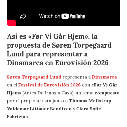
Así es «Før Vi Går Hjem», la
propuesta de Søren Torpegaard
Lund para representar a
Dinamarca en Eurovisión 2026
Søren Torpegaard Lund
representa a
Dinamarca
en el
Festival de Eurovisión 2026
con
«Før Vi Går
Hjem»
(Antes De Irnos A Casa), un tema
compuesto
por el propio artista junto a
Thomas Meilstrup
,
Valdemar Littauer Bendixen
y
Clara Sofie
Fabricius
.