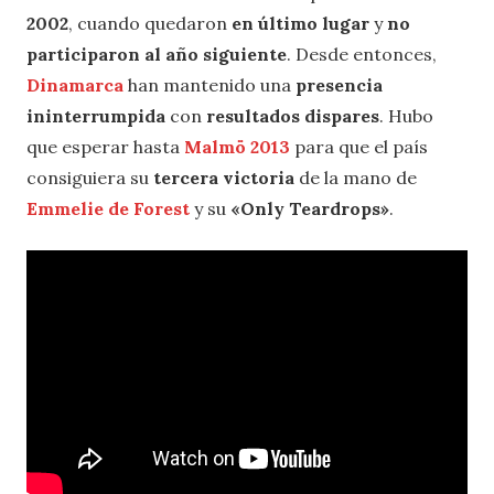
2002
, cuando quedaron
en último lugar
y
no
participaron al año siguiente
. Desde entonces,
Dinamarca
han mantenido una
presencia
ininterrumpida
con
resultados dispares
. Hubo
que esperar hasta
Malmö 2013
para que el país
consiguiera su
tercera victoria
de la mano de
Emmelie de Forest
y su
«Only Teardrops»
.