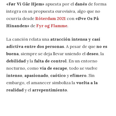
«Før Vi Går Hjem»
apuesta por el
danés
de forma
integra en su propuesta eurovisiva, algo que no
ocurría desde
Róterdam 2021
con
«Øve Os På
Hinanden»
de
Fyr og Flamme
.
La canción relata una
atracción intensa y casi
adictiva entre dos personas
. A pesar de que
no es
buena
, siempre se deja llevar uniendo el
deseo
, la
debilidad
y la
falta de control
. En un entorno
nocturno, como
vía de escape
, todo se vuelve
intenso
,
apasionado
,
caótico
y
efímero
. Sin
embargo, el amanecer simboliza la
vuelta a la
realidad
y el
arrepentimiento
.