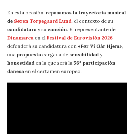
En esta ocasión,
repasamos la trayectoria musical
de
Søren Torpegaard Lund
, el contexto de su
candidatura
y su
canción
. El representante de
Dinamarca
en el
Festival de Eurovisión 2026
defenderá su candidatura con
«Før Vi Går Hjem»
,
una
propuesta
cargada de
sensibilidad
y
honestidad
en la que será la
56ª participación
danesa
en el certamen europeo.